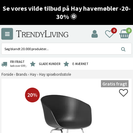
Se vores vilde tilbud på Hay havemøbler -20-
30% 🌞
0
0
FRI FRAGT
GLADE KUNDER
E-MÆRKET
køb over 699,-
Forside
›
Brands
›
Hay
›
Hay spisebordsstole
Gratis fragt
20%