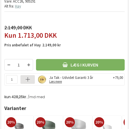
Vare:
ACC26, 905191
Alt fra:
Hay
2.149,00
1.713,00
DKK
Pris anbefalet af Hay 2.149,00 kr
LÆG I KURVEN
Ja Tak - Udvidet Garanti 3 år
+79,00
Læs mere
Varianter
20%
20%
20%
20%
2