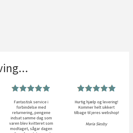
ing...
Fantastisk service i
Hurtig hjælp og levering!
forbindelse med
Kommer helt sikkert
returnering, pengene
tilbage til jeres webshop!
indsat samme dag som
varen blev kvitteret som
Maria Siesby
modtaget, sågar dagen