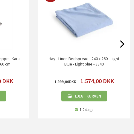
ppe - Karla
Hay - Linen Bedspread - 240 x 260 - Light
260 cm
Blue - Light blue - 3349
0
DKK
1.574,00
DKK
1.999,00
N
LÆG I KURVEN
1-2 dage