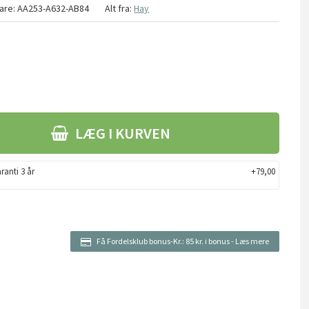
are:
AA253-A632-AB84
Alt fra:
Hay
LÆG I KURVEN
ranti 3 år
+79,00
Få Fordelsklub bonus-Kr.:
85 kr. i bonus
-
Læs mere