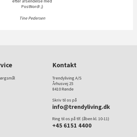
efter afsendelse med
PostNord! ;)
Tine Pedersen
vice
Kontakt
pørgsmål
Trendyliving A/S
Århusvej 25
8410 Rønde
Skriv til os på
info@trendyliving.dk
Ring til os på tlf. (åben kl. 10-11)
+45 6151 4400