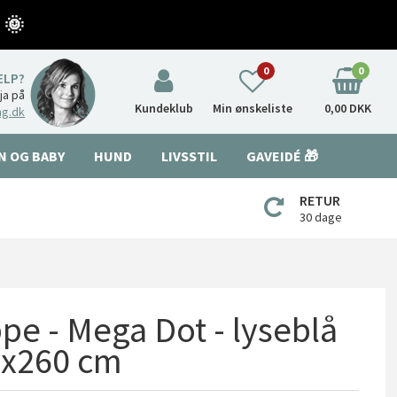
 🌞
0
0
ÆLP?
nja på
Kundeklub
Min ønskeliste
0,00 DKK
ng.dk
N OG BABY
HUND
LIVSSTIL
GAVEIDÉ 🎁
RETUR
30 dage
pe - Mega Dot - lyseblå
60x260 cm