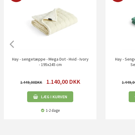
Hay - sengetæppe - Mega Dot - Hvid - Ivory
Hay - Seng
- 195x245 cm
Se
1.140,00
DKK
1.449,00
1.449,0
LÆG I KURVEN
1-2 dage