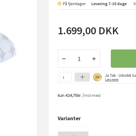
På fjernlager
Levering
7-10 dage
V
1.699,00
DKK
Ja Tak - Udvidet Ga
Læs mere
Varianter