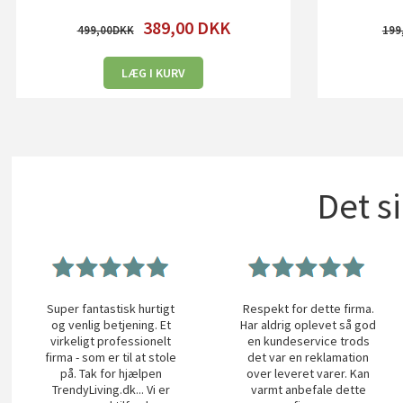
389,00
DKK
499,00
199
LÆG I KURV
Det s
Super fantastisk hurtigt
Respekt for dette firma.
og venlig betjening. Et
Har aldrig oplevet så god
virkeligt professionelt
en kundeservice trods
firma - som er til at stole
det var en reklamation
på. Tak for hjælpen
over leveret varer. Kan
TrendyLiving.dk... Vi er
varmt anbefale dette