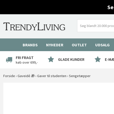
Se
BRANDS
NYHEDER
OUTLET
UDSALG
FRI FRAGT
GLADE KUNDER
E-M
køb over 699,-
Forside
›
Gaveidé 🎁
›
Gaver til studenten
›
Sengetæpper