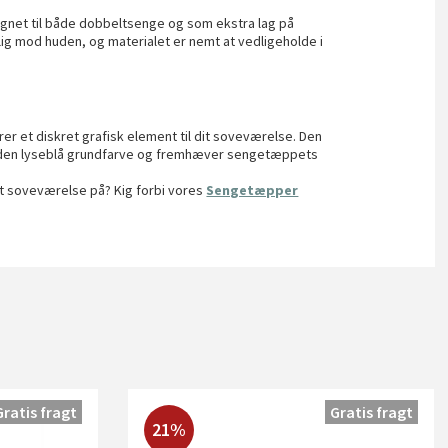
gnet til både dobbeltsenge og som ekstra lag på
g mod huden, og materialet er nemt at vedligeholde i
er et diskret grafisk element til dit soveværelse. Den
il den lyseblå grundfarve og fremhæver sengetæppets
it soveværelse på? Kig forbi vores
Sengetæpper
Gratis fragt
Gratis fragt
21%