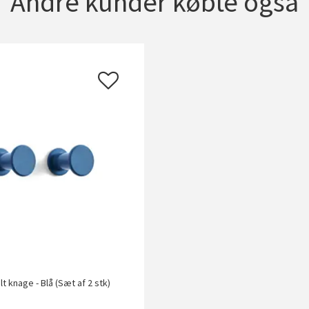
Andre kunder købte også
lt knage - Blå (Sæt af 2 stk)