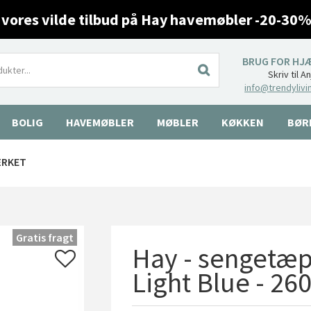
 vores vilde tilbud på Hay havemøbler -20-30%
BRUG FOR HJ
Skriv til A
info@trendylivi
BOLIG
HAVEMØBLER
MØBLER
KØKKEN
BØR
ÆRKET
Gratis fragt
Hay - sengetæp
Light Blue - 2