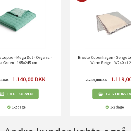
etæppe - Mega Dot - Organic -
Broste Copenhagen - Sengetæ
a Green - 195x245 cm
- Warm Beige - W240 x L
1.140,00
DKK
1.119,0
0
2.239,00
LÆG I KURVEN
LÆG I KURVE
1-2 dage
1-2 dage