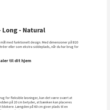
- Long - Natural
mål med funktionelt design. Med dimensioner på B20
tréer eller som ekstra siddeplads, når du har brug for
ler til dit hjem
 brug for fleksible løsninger, kan det være svært at
Bredden på 20 cm betyder, at bænken kan placeres
t blokere. Længden på 60 cm giver plads til en