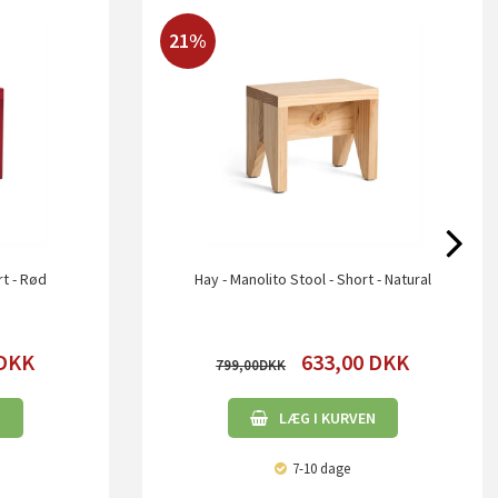
21%
rt - Rød
Hay - Manolito Stool - Short - Natural
DKK
633,00
DKK
799,00
N
LÆG I KURVEN
7-10 dage