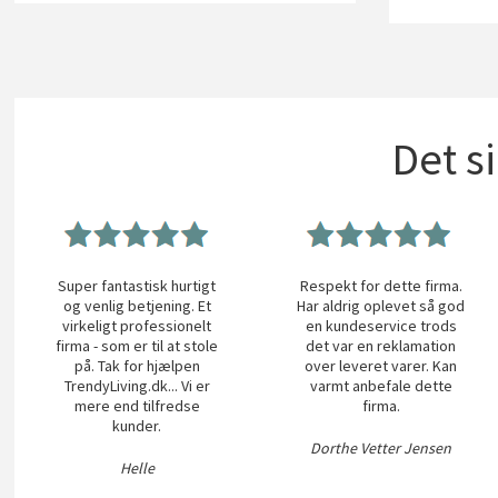
Det s
Super fantastisk hurtigt
Respekt for dette firma.
og venlig betjening. Et
Har aldrig oplevet så god
virkeligt professionelt
en kundeservice trods
firma - som er til at stole
det var en reklamation
på. Tak for hjælpen
over leveret varer. Kan
TrendyLiving.dk... Vi er
varmt anbefale dette
mere end tilfredse
firma.
kunder.
Dorthe Vetter Jensen
Helle