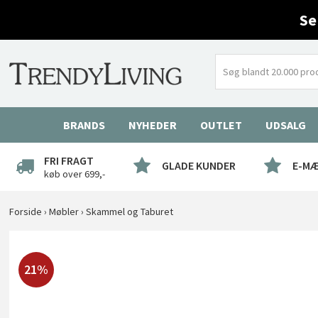
Se
BRANDS
NYHEDER
OUTLET
UDSALG
FRI FRAGT
GLADE KUNDER
E-M
køb over 699,-
Forside
›
Møbler
›
Skammel og Taburet
21%