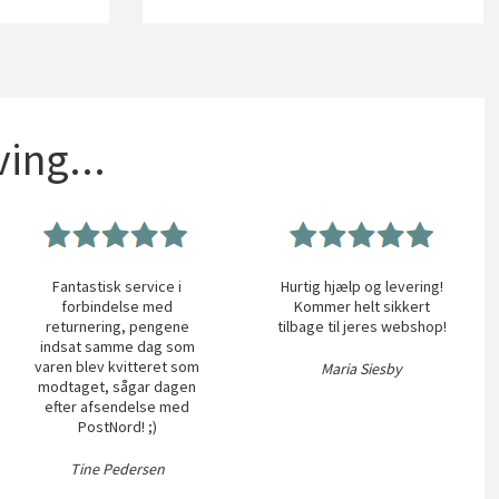
ing...
Fantastisk service i
Hurtig hjælp og levering!
forbindelse med
Kommer helt sikkert
returnering, pengene
tilbage til jeres webshop!
indsat samme dag som
varen blev kvitteret som
Maria Siesby
modtaget, sågar dagen
efter afsendelse med
PostNord! ;)
Tine Pedersen