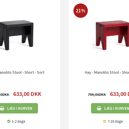
21%
anolito Stool - Short - Sort
Hay - Manolito Stool - Sho
633,00
DKK
633,00
00
799,00
LÆG I KURVEN
LÆG I KURVE
1-2 dage
7-10 dage