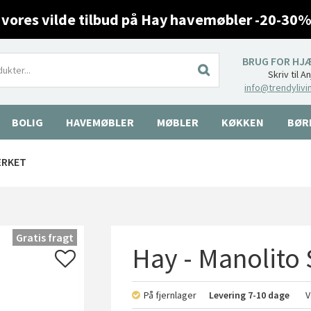
 vores vilde tilbud på Hay havemøbler -20-30%
BRUG FOR HJ
Skriv til A
info@trendylivi
BOLIG
HAVEMØBLER
MØBLER
KØKKEN
BØR
ÆRKET
Gratis fragt
Hay - Manolito 
På fjernlager
Levering
7-10 dage
V