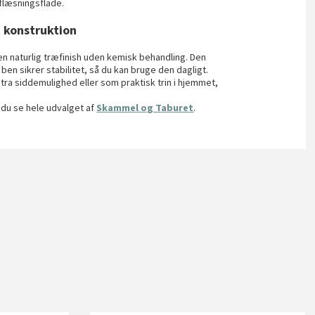
flæsningsflade.
t konstruktion
n naturlig træfinish uden kemisk behandling. Den
n sikrer stabilitet, så du kan bruge den dagligt.
ra siddemulighed eller som praktisk trin i hjemmet,
 du se hele udvalget af
Skammel og Taburet
.