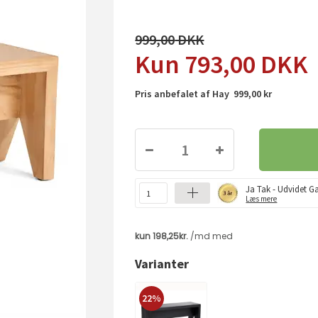
999,00
793,00
DKK
Pris anbefalet af Hay 999,00 kr
Ja Tak - Udvidet Ga
Læs mere
Varianter
22%