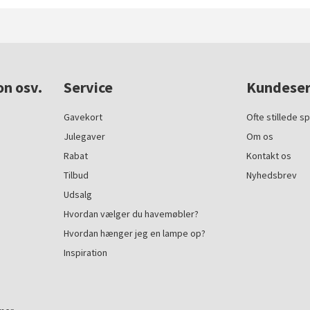
on osv.
Service
Kundeser
Gavekort
Ofte stillede s
Julegaver
Om os
Rabat
Kontakt os
Tilbud
Nyhedsbrev
Udsalg
Hvordan vælger du havemøbler?
Hvordan hænger jeg en lampe op?
Inspiration