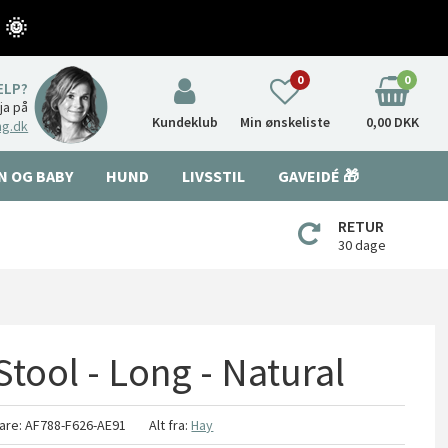
 🌞
0
0
ÆLP?
nja på
Kundeklub
Min ønskeliste
0,00 DKK
ng.dk
N OG BABY
HUND
LIVSSTIL
GAVEIDÉ 🎁
RETUR
30 dage
Stool - Long - Natural
are:
AF788-F626-AE91
Alt fra:
Hay