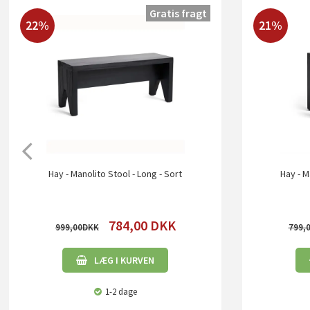
Gratis fragt
22%
21%
Hay - Manolito Stool - Long - Sort
Hay - M
784,00
DKK
999,00
799,
LÆG I KURVEN
1-2 dage