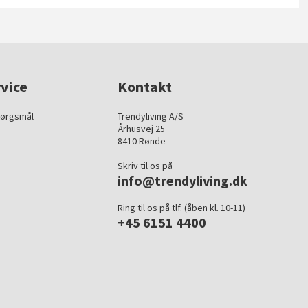
vice
Kontakt
pørgsmål
Trendyliving A/S
Århusvej 25
8410 Rønde
Skriv til os på
info@trendyliving.dk
Ring til os på tlf. (åben kl. 10-11)
+45 6151 4400