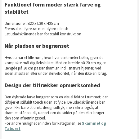
Funktionel form møder stærk farve og
stabilitet
Dimensioner: B20 x L30 x H25 cm
Fremstillet i fyrretræ med dybrød finish
Let udadskrånende ben for stabil konstruktion
Når pladsen er begrænset
Hvis du har et lille rum, hvor hver centimeter tæller, giver de
kompakte mål dig fleksibilitet. Med en bredde på 20 cm og en
længde på 30 cm passer skamlen ind i snævre hjørner, ved
siden af sofaen eller under skrivebordet, når den ikke er i brug.
Design der tiltrækker opmærksomhed
Den dybrøde farve fungerer som en visuel faktor i rummet; den
tilføjer et stilfuldt touch uden at fylde. De udadskrånende ben
giver ikke bare et unikt designudtryk, men sikrer også, at
skamlen står solidt, uanset om du sidder på den eller bruger
den som afsætningssted.
For andre muligheder inden for kategorien, se
Skammel og
Taburet
.