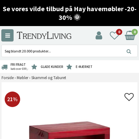
Se vores vilde tilbud på Hay havemøbler -20-
30% 🌞
0
0
FRI FRAGT
GLADE KUNDER
E-MÆRKET
køb over 699,-
Forside
›
Møbler
›
Skammel og Taburet
21%