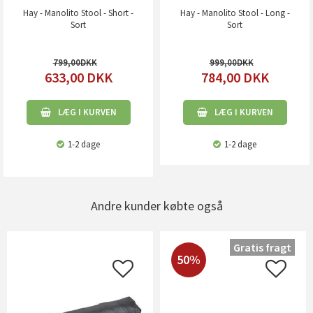
Hay - Manolito Stool - Short -
Hay - Manolito Stool - Long -
Sort
Sort
799,00
999,00
633,00
DKK
784,00
DKK
LÆG I KURVEN
LÆG I KURVEN
1-2 dage
1-2 dage
Andre kunder købte også
Gratis fragt
50%