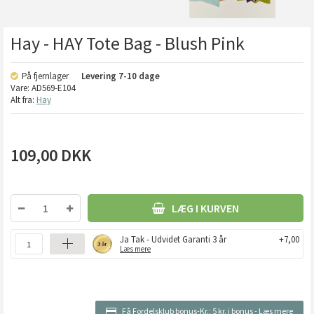
Hay - HAY Tote Bag - Blush Pink
På fjernlager
Levering
7-10 dage
Vare:
AD569-E104
Alt fra:
Hay
109,00
DKK
LÆG I KURVEN
Ja Tak - Udvidet Garanti 3 år
+7,00
Læs mere
Få Fordelsklub bonus-Kr.:
5 kr. i bonus
-
Læs mere