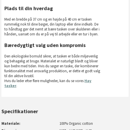
Plads til din hverdag
Med en bredde på 37 cm og en højde på 40 cm er tasken
rummelig nok til dine bøger, din laptop eller dine indkøb. De
to håndtag gør det nemt at bære tasken over skulderen eller i
hånden, uanset om du er på vej til arbejde eller en tur i byen.
Bæredygtigt valg uden kompromis
Den økologiske bomuld sikrer, at tasken er både miljøvenlig
og behagelig at bruge. Materialet er naturligt blødt og bliver
kun bedre med tiden. Hvis du søger en taske, der kombinerer
funktionalitet med ansvarlig produktion, er dette et godt valg
til din aktive livsstil.
Hvis du leder efter flere muligheder, kan du se vores
Hay
tasker
.
Specifikationer
Materiale
100% Organic cotton