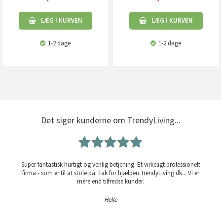
LÆG I KURVEN
LÆG I KURVEN
1-2 dage
1-2 dage
Det siger kunderne om TrendyLiving...
Super fantastisk hurtigt og venlig betjening. Et virkeligt professionelt
firma - som er til at stole på. Tak for hjælpen TrendyLiving.dk... Vi er
mere end tilfredse kunder.
Helle