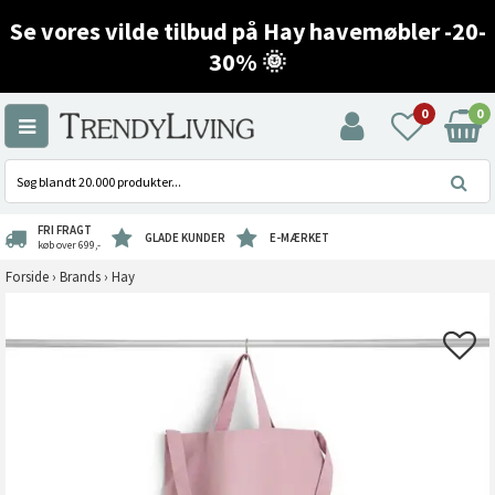
Se vores vilde tilbud på Hay havemøbler -20-
30% 🌞
0
0
FRI FRAGT
GLADE KUNDER
E-MÆRKET
køb over 699,-
Forside
›
Brands
›
Hay