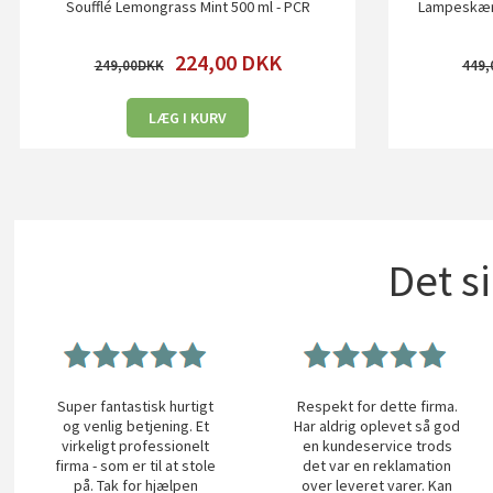
Soufflé Lemongrass Mint 500 ml - PCR
Lampeskærm
224,00
DKK
249,00
449,
LÆG I KURV
Det s
Super fantastisk hurtigt
Respekt for dette firma.
og venlig betjening. Et
Har aldrig oplevet så god
virkeligt professionelt
en kundeservice trods
firma - som er til at stole
det var en reklamation
på. Tak for hjælpen
over leveret varer. Kan