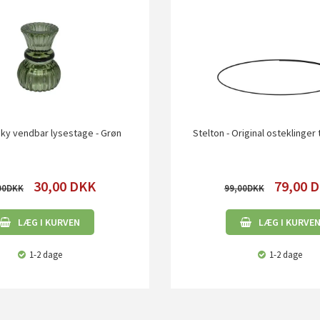
 Sky vendbar lysestage - Grøn
Stelton - Original osteklinger t
30,00
DKK
79,00
D
00
99,00
LÆG I KURVEN
LÆG I KURVE
1-2 dage
1-2 dage