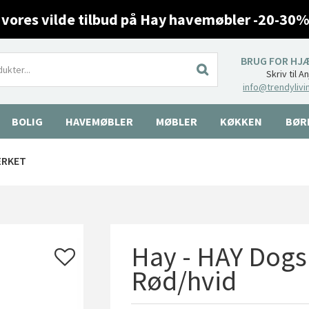
 vores vilde tilbud på Hay havemøbler -20-30%
BRUG FOR HJ
Skriv til A
info@trendylivi
BOLIG
HAVEMØBLER
MØBLER
KØKKEN
BØR
ÆRKET
Hay - HAY Dogs 
Rød/hvid