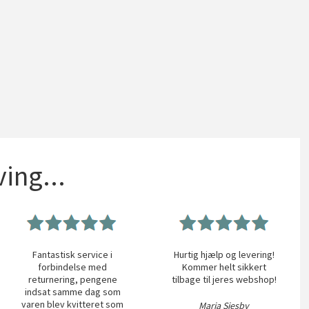
ing...
Fantastisk service i
Hurtig hjælp og levering!
forbindelse med
Kommer helt sikkert
returnering, pengene
tilbage til jeres webshop!
indsat samme dag som
varen blev kvitteret som
Maria Siesby