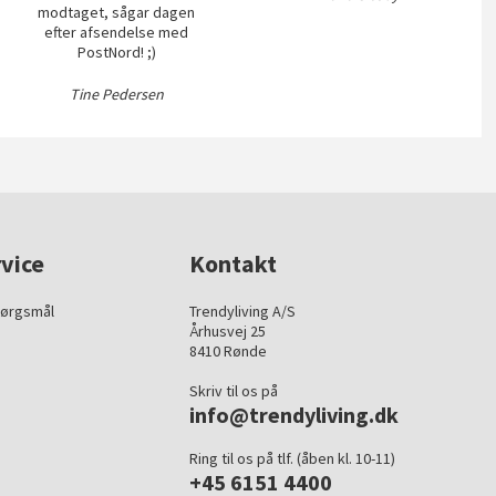
modtaget, sågar dagen
efter afsendelse med
PostNord! ;)
Tine Pedersen
vice
Kontakt
pørgsmål
Trendyliving A/S
Århusvej 25
8410 Rønde
Skriv til os på
info@trendyliving.dk
Ring til os på tlf. (åben kl. 10-11)
+45 6151 4400