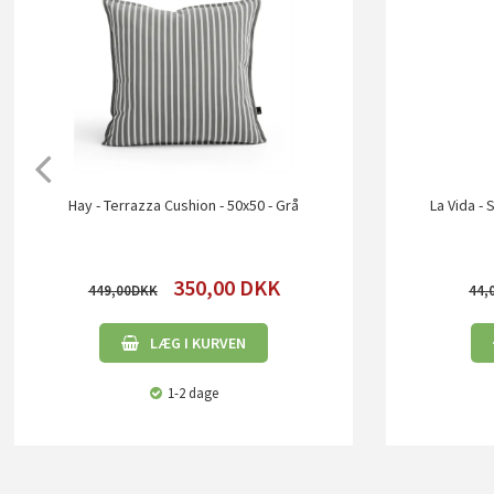
Hay - Terrazza Cushion - 50x50 - Grå
La Vida -
350,00
DKK
449,00
44,
LÆG I KURVEN
1-2 dage