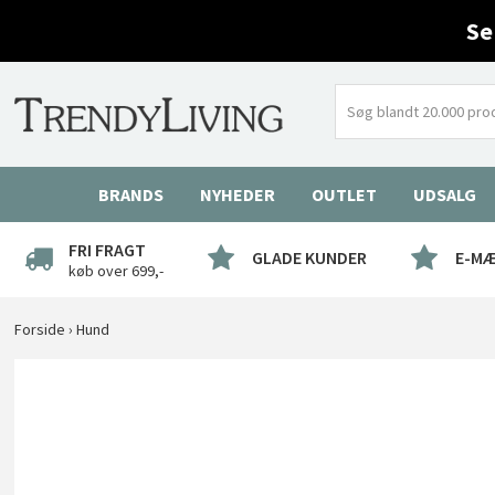
Se
BRANDS
NYHEDER
OUTLET
UDSALG
FRI FRAGT
GLADE KUNDER
E-M
køb over 699,-
Forside
›
Hund