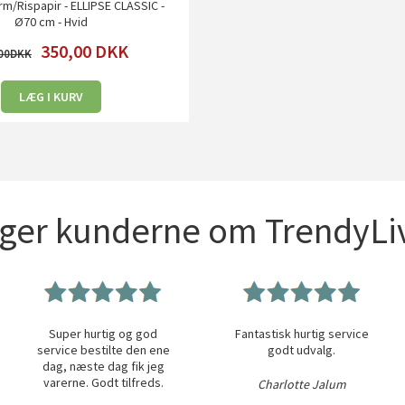
/Rispapir - ELLIPSE CLASSIC -
Ø70 cm - Hvid
350,00
DKK
00
LÆG I KURV
iger kunderne om TrendyLiv
Super hurtig og god
Fantastisk hurtig service
service bestilte den ene
godt udvalg.
dag, næste dag fik jeg
varerne. Godt tilfreds.
Charlotte Jalum