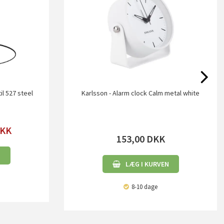
il 527 steel
Karlsson - Alarm clock Calm metal white
KK
153,00
DKK
N
LÆG I KURVEN
8-10 dage