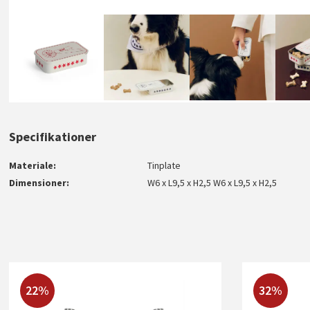
Specifikationer
Materiale
Tinplate
Dimensioner
W6 x L9,5 x H2,5 W6 x L9,5 x H2,5
22%
32%