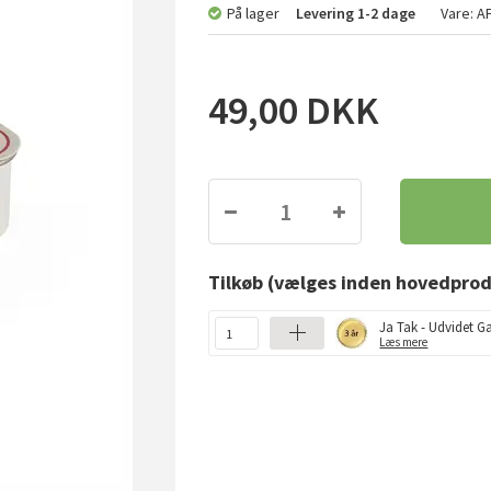
På lager
Levering
1-2 dage
Vare:
A
49,00
DKK
Tilkøb
(vælges inden hovedprod
Ja Tak - Udvidet Ga
Læs mere