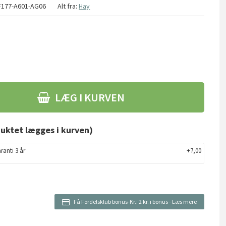
F177-A601-AG06
Alt fra:
Hay
LÆG I KURVEN
uktet lægges i kurven)
ranti 3 år
+7,00
Få Fordelsklub bonus-Kr.:
2 kr. i bonus
-
Læs mere