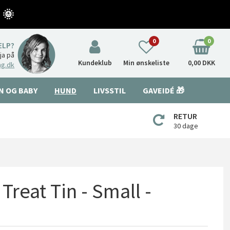
 🌞
0
0
ÆLP?
nja på
Kundeklub
Min ønskeliste
0,00 DKK
ng.dk
N OG BABY
HUND
LIVSSTIL
GAVEIDÉ 🎁
RETUR
30 dage
Treat Tin - Small -