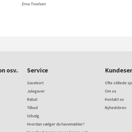
Erna Troelsen
on osv.
Service
Kundeser
Gavekort
Ofte stillede s
Julegaver
Om os
Rabat
Kontakt os
Tilbud
Nyhedsbrev
Udsalg
Hvordan vælger du havemøbler?