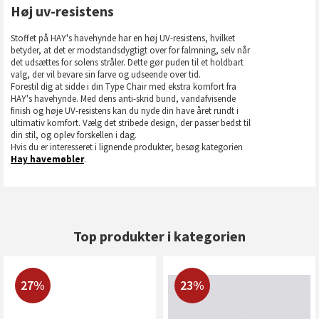
Høj uv-resistens
Stoffet på HAY's havehynde har en høj UV-resistens, hvilket
betyder, at det er modstandsdygtigt over for falmning, selv når
det udsættes for solens stråler. Dette gør puden til et holdbart
valg, der vil bevare sin farve og udseende over tid.
Forestil dig at sidde i din Type Chair med ekstra komfort fra
HAY's havehynde. Med dens anti-skrid bund, vandafvisende
finish og høje UV-resistens kan du nyde din have året rundt i
ultimativ komfort. Vælg det stribede design, der passer bedst til
din stil, og oplev forskellen i dag.
Hvis du er interesseret i lignende produkter, besøg kategorien
Hay havemøbler
.
Top produkter i kategorien
27%
23%