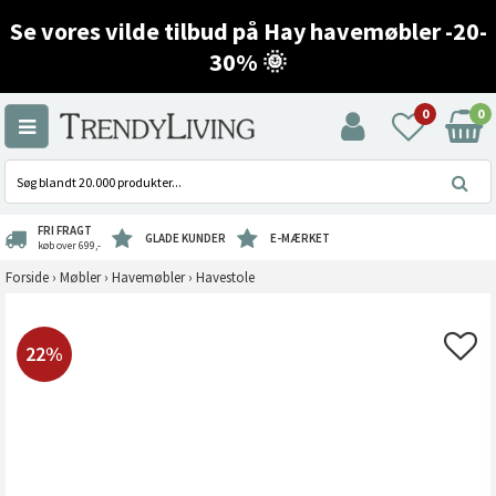
Se vores vilde tilbud på Hay havemøbler -20-
30% 🌞
0
0
FRI FRAGT
GLADE KUNDER
E-MÆRKET
køb over 699,-
Forside
›
Møbler
›
Havemøbler
›
Havestole
22%