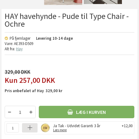
HAY havehynde - Pude til Type Chair -
Ochre
På fjernlager
Levering
10-14 dage
Vare:
AE393-D509
Alt fra:
Hay
329,00
257,00
DKK
Pris anbefalet af Hay 329,00 kr
LÆG I KURVEN
Ja Tak - Udvidet Garanti 3 år
+12,00
Læs mere