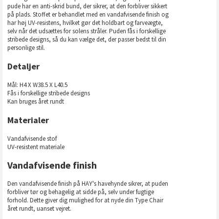
pude har en anti-skrid bund, der sikrer, at den forbliver sikkert
på plads. Stoffet er behandlet med en vandafvisende finish og
har høj UV-resistens, hvilket gør det holdbart og farveægte,
selv når det udsættes for solens stråler. Puden fås i forskellige
stribede designs, så du kan vælge det, der passer bedst til din
personlige stil.
Detaljer
Mål: H4 X W38.5 X L40.5
Fås i forskellige stribede designs
Kan bruges året rundt
Materialer
Vandafvisende stof
UV-resistent materiale
Vandafvisende finish
Den vandafvisende finish på HAY's havehynde sikrer, at puden
forbliver tør og behagelig at sidde på, selv under fugtige
forhold. Dette giver dig mulighed for at nyde din Type Chair
året rundt, uanset vejret.