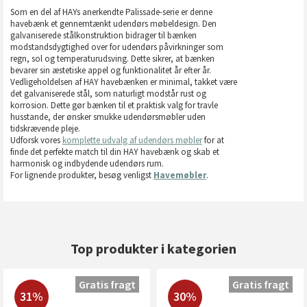
Som en del af HAYs anerkendte Palissade-serie er denne
havebænk et gennemtænkt udendørs møbeldesign. Den
galvaniserede stålkonstruktion bidrager til bænken
modstandsdygtighed over for udendørs påvirkninger som
regn, sol og temperaturudsving. Dette sikrer, at bænken
bevarer sin æstetiske appel og funktionalitet år efter år.
Vedligeholdelsen af HAY havebænken er minimal, takket være
det galvaniserede stål, som naturligt modstår rust og
korrosion. Dette gør bænken til et praktisk valg for travle
husstande, der ønsker smukke udendørsmøbler uden
tidskrævende pleje.
Udforsk vores
komplette udvalg af udendørs møbler
for at
finde det perfekte match til din HAY havebænk og skab et
harmonisk og indbydende udendørs rum.
For lignende produkter, besøg venligst
Havemøbler
.
Top produkter i kategorien
Gratis fragt
Gratis fragt
31%
30%