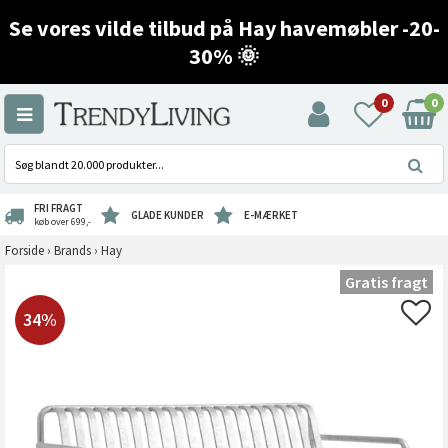
Se vores vilde tilbud på Hay havemøbler -20-
30% 🌞
0
0
FRI FRAGT
GLADE KUNDER
E-MÆRKET
køb over 699,-
Forside
›
Brands
›
Hay
Gratis fragt
34%