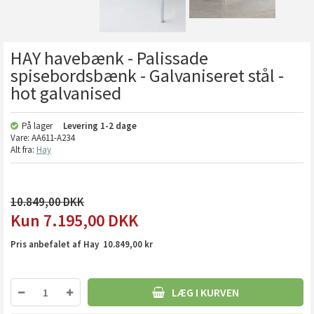
HAY havebænk - Palissade
spisebordsbænk - Galvaniseret stål -
hot galvanised
På lager
Levering
1-2 dage
Vare:
AA611-A234
Alt fra:
Hay
10.849,00
7.195,00
DKK
Pris anbefalet af Hay 10.849,00 kr
LÆG I KURVEN