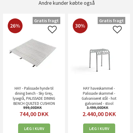
Andre kunder købte også
Gratis fragt
Gratis fragt
26%
30%
HAY - Palissade hynde til
HAY haveskammel -
dining bench - Sky Grey,
Palissade skammel -
lysegrå, PALISSADE DINING
Galvaniseret stål - hot
BENCH QUILTED CUSHION
galvanised - stool
999,00
3.499,00
744,00
DKK
2.440,00
DKK
LÆG I KURV
LÆG I KURV