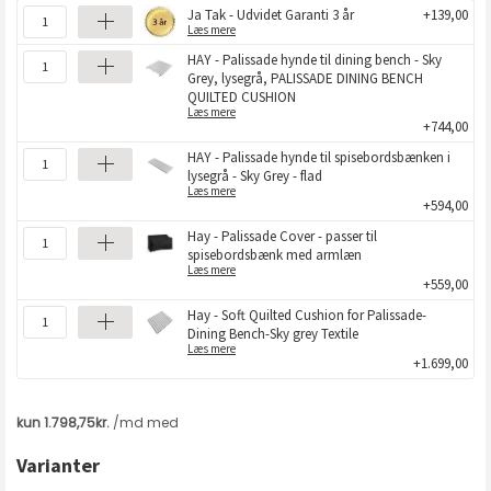
Ja Tak - Udvidet Garanti 3 år
+139,00
Læs mere
HAY - Palissade hynde til dining bench - Sky
Grey, lysegrå, PALISSADE DINING BENCH
QUILTED CUSHION
Læs mere
+744,00
HAY - Palissade hynde til spisebordsbænken i
lysegrå - Sky Grey - flad
Læs mere
+594,00
Hay - Palissade Cover - passer til
spisebordsbænk med armlæn
Læs mere
+559,00
Hay - Soft Quilted Cushion for Palissade-
Dining Bench-Sky grey Textile
Læs mere
+1.699,00
Varianter