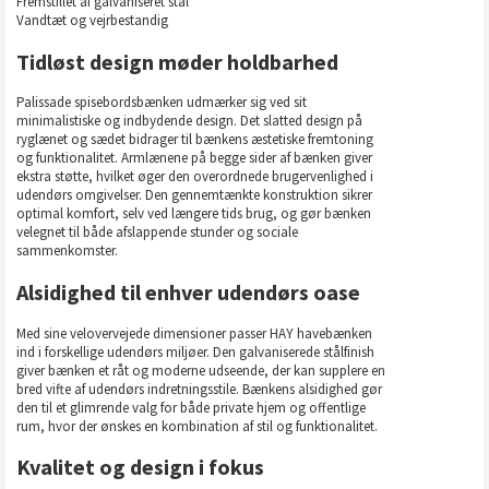
Fremstillet af galvaniseret stål
Vandtæt og vejrbestandig
Tidløst design møder holdbarhed
Palissade spisebordsbænken udmærker sig ved sit
minimalistiske og indbydende design. Det slatted design på
ryglænet og sædet bidrager til bænkens æstetiske fremtoning
og funktionalitet. Armlænene på begge sider af bænken giver
ekstra støtte, hvilket øger den overordnede brugervenlighed i
udendørs omgivelser. Den gennemtænkte konstruktion sikrer
optimal komfort, selv ved længere tids brug, og gør bænken
velegnet til både afslappende stunder og sociale
sammenkomster.
Alsidighed til enhver udendørs oase
Med sine velovervejede dimensioner passer HAY havebænken
ind i forskellige udendørs miljøer. Den galvaniserede stålfinish
giver bænken et råt og moderne udseende, der kan supplere en
bred vifte af udendørs indretningsstile. Bænkens alsidighed gør
den til et glimrende valg for både private hjem og offentlige
rum, hvor der ønskes en kombination af stil og funktionalitet.
Kvalitet og design i fokus