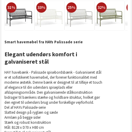
31%
33%
25%
32%
2
Smart havemøbel fra HAYs Palissade serie
Elegant udendørs komfort i
galvaniseret stål
HAY havebænk - Palissade spisebordsbænk - Galvaniseret stål
er et sofistikeret havemøbel, der forener funktionalitet med
moderne æstetik. Denne bænk er designet til at tilføje et touch
af elegance til din udendørs spiseplads eller
afslapningsområde. Den galvaniserede stålkonstruktion
bidrager til bænkens stærke og holdbare struktur, hvilket gør
den egnet til udendørs brug under forskellige vejrforhold.
Del af HAYs Palissade-serie
Slatted design på ryglæn og sæde
Armlæn på begge sider
Stærk og robust konstruktion
Mål: B128 x D70 x H80 cm