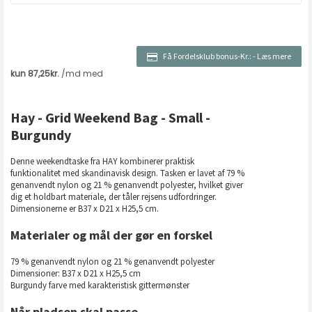
Få Fordelsklub bonus-Kr.:
-
Læs mere
Hay - Grid Weekend Bag - Small -
Burgundy
Denne weekendtaske fra HAY kombinerer praktisk
funktionalitet med skandinavisk design. Tasken er lavet af 79 %
genanvendt nylon og 21 % genanvendt polyester, hvilket giver
dig et holdbart materiale, der tåler rejsens udfordringer.
Dimensionerne er B37 x D21 x H25,5 cm.
Materialer og mål der gør en forskel
79 % genanvendt nylon og 21 % genanvendt polyester
Dimensioner: B37 x D21 x H25,5 cm
Burgundy farve med karakteristisk gittermønster
Når pladsen skal passe