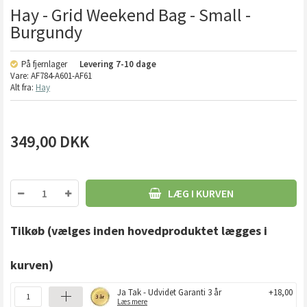
Hay - Grid Weekend Bag - Small -
Burgundy
På fjernlager
Levering
7-10 dage
Vare:
AF784-A601-AF61
Alt fra:
Hay
349,00
DKK
LÆG I KURVEN
Tilkøb
(vælges inden hovedproduktet lægges i
kurven)
Ja Tak - Udvidet Garanti 3 år
+18,00
Læs mere