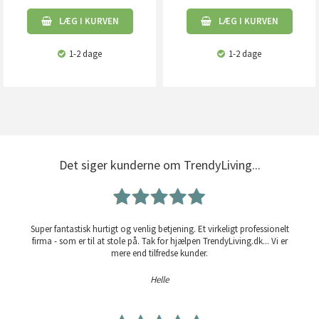
LÆG I KURVEN
LÆG I KURVEN
1-2 dage
1-2 dage
Det siger kunderne om TrendyLiving...
Super fantastisk hurtigt og venlig betjening. Et virkeligt professionelt
firma - som er til at stole på. Tak for hjælpen TrendyLiving.dk... Vi er
mere end tilfredse kunder.
Helle