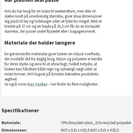
Hvis du har brug for en taske til weekendture, men ikke vil
slæbe rundt på unødvendig størrelse, giver disse dimensioner
dig plads til tøj og toiletsager uden at fylde for meget. Med en
bredde på 37 cm og en højde på 25,5 cm får du en kompakt
størrelse, der passer under flysædet eller i bagagerummet.
Materiale der holder længere
De genanvendte materialer giver tasken en robust overflade,
der modstår slid fra daglig brug. Nylon og polyester er kendte
for deres styrke og evne til at afvise fugt, hvilket betyder, at
tasken kan håndtere både regn og ophængt vægt uden at
miste formen. HAY-logoet på forsiden bekræfter produktets
ægthed.
Se også vores
Hay tasker
– her finder du flere muligheder.
Specifikationer
Materiale
79% Recycled nylon, 21% recycled polyester
Dimensioner
W37 x D21 x H25,5 W37 x D21 x H25,5