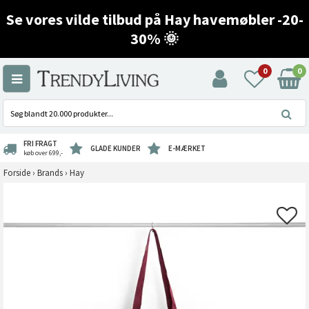
Se vores vilde tilbud på Hay havemøbler -20-
30% 🌞
0
0
FRI FRAGT
GLADE KUNDER
E-MÆRKET
køb over 699,-
Forside
›
Brands
›
Hay