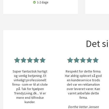
1-2 dage
Det s
Super fantastisk hurtigt
Respekt for dette firma.
og venlig betjening. Et
Har aldrig oplevet så god
virkeligt professionelt
en kundeservice trods
firma - som er til at stole
det var en reklamation
på. Tak for hjælpen
over leveret varer. Kan
TrendyLiving.dk... Vi er
varmt anbefale dette
mere end tilfredse
firma.
kunder.
Dorthe Vetter Jensen