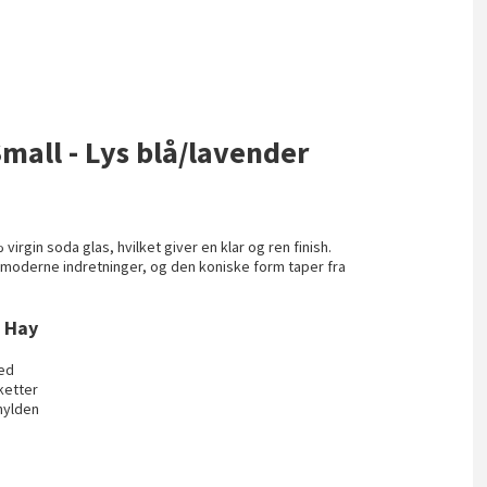
Small - Lys blå/lavender
virgin soda glas, hvilket giver en klar og ren finish.
i moderne indretninger, og den koniske form taper fra
a Hay
hed
ketter
 hylden