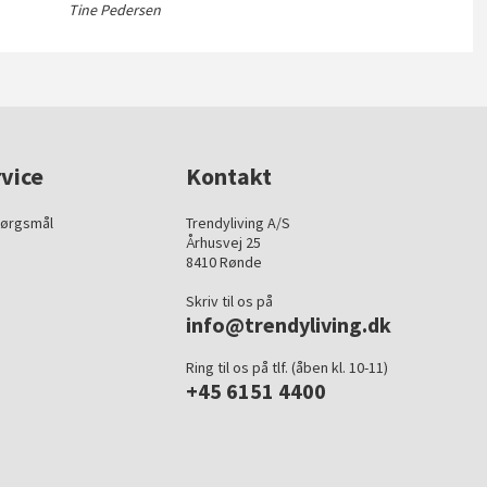
Tine Pedersen
vice
Kontakt
pørgsmål
Trendyliving A/S
Århusvej 25
8410 Rønde
Skriv til os på
info@trendyliving.dk
Ring til os på tlf. (åben kl. 10-11)
+45 6151 4400