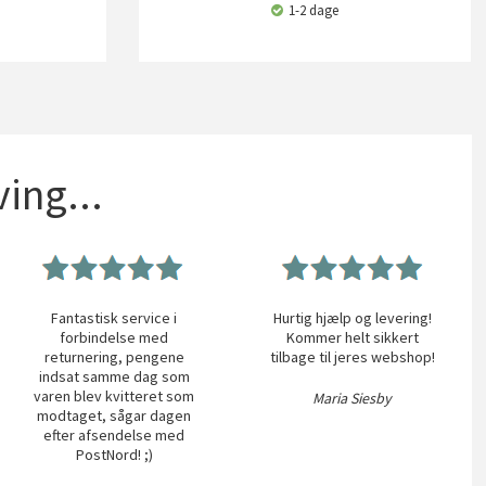
1-2 dage
ing...
Fantastisk service i
Hurtig hjælp og levering!
forbindelse med
Kommer helt sikkert
returnering, pengene
tilbage til jeres webshop!
indsat samme dag som
varen blev kvitteret som
Maria Siesby
modtaget, sågar dagen
efter afsendelse med
PostNord! ;)