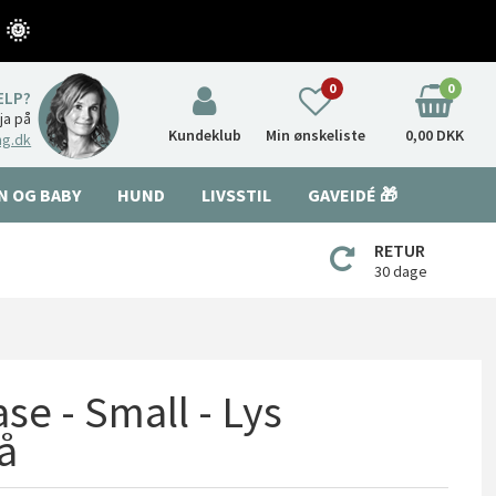
 🌞
0
0
ÆLP?
nja på
Kundeklub
Min ønskeliste
0,00 DKK
ng.dk
N OG BABY
HUND
LIVSSTIL
GAVEIDÉ 🎁
RETUR
30 dage
se - Small - Lys
å