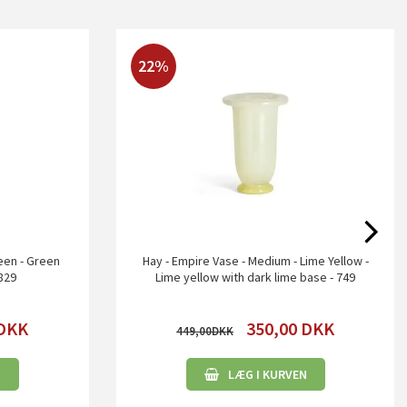
22%
reen - Green
Hay - Empire Vase - Medium - Lime Yellow -
 829
Lime yellow with dark lime base - 749
DKK
350,00
DKK
449,00
N
LÆG I KURVEN