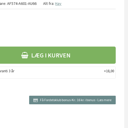
are:
AF574-A601-AU66
Alt fra:
Hay
LÆG I KURVEN
ranti 3 år
+18,00
Få Fordelsklub bonus-Kr.:
16 kr. i bonus
-
Læs mere