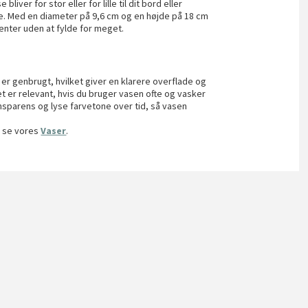
bliver for stor eller for lille til dit bord eller
e. Med en diameter på 9,6 cm og en højde på 18 cm
nter uden at fylde for meget.
e er genbrugt, hvilket giver en klarere overflade og
 er relevant, hvis du bruger vasen ofte og vasker
nsparens og lyse farvetone over tid, så vasen
u se vores
Vaser
.