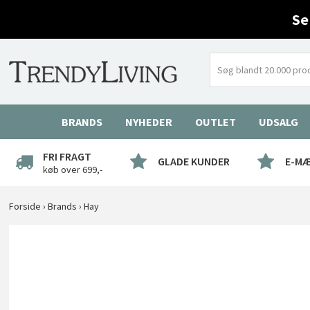
Se
BRANDS
NYHEDER
OUTLET
UDSALG
FRI FRAGT
GLADE KUNDER
E-M
køb over 699,-
Forside
›
Brands
›
Hay