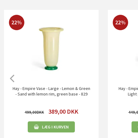
22%
22%
Hay - Empire Vase - Large - Lemon & Green
Hay - Empi
- Sand with lemon rim, green base - 829
Light
389,00
DKK
499,00
449,
LÆG I KURVEN