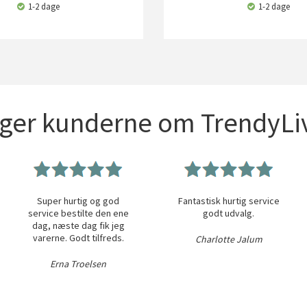
1-2 dage
1-2 dage
iger kunderne om TrendyLiv
Super hurtig og god
Fantastisk hurtig service
service bestilte den ene
godt udvalg.
dag, næste dag fik jeg
varerne. Godt tilfreds.
Charlotte Jalum
Erna Troelsen