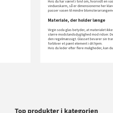
Hvis du har været i tvivl om, hvorvidt en vase 
vindueskarm, så er dimensionerne her klar
passer vasen til mindre blomsterarrangeme
Materiale, der holder længe
Virgin soda glas betyder, at materialet ikk
større modstandsdygtighed mod ridser. Det
den regelmæssigt. Glasset bevarer sin tra
forbliver et pænt element i dit hjem.
Hvis du leder efter flere muligheder, kan d
Top produkter i kategorien