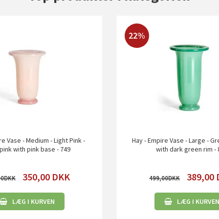
22%
re Vase - Medium - Light Pink -
Hay - Empire Vase - Large - G
 pink with pink base - 749
with dark green rim -
350,00
DKK
389,00
00
499,00
LÆG I KURVEN
LÆG I KURVE