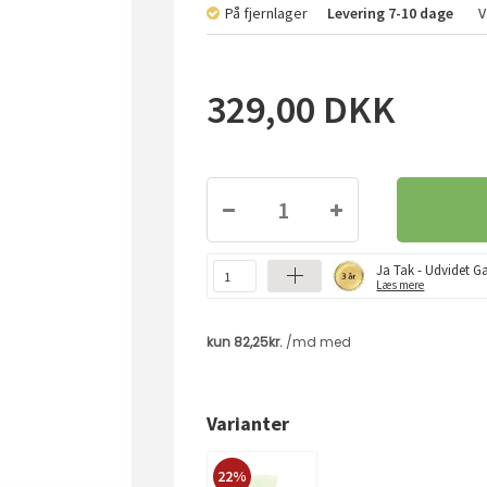
På fjernlager
Levering
7-10 dage
V
329,00
DKK
Ja Tak - Udvidet Ga
Læs mere
Varianter
22%