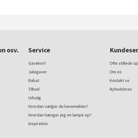
on osv.
Service
Kundeser
Gavekort
Ofte stillede s
Julegaver
Om os
Rabat
Kontakt os
Tilbud
Nyhedsbrev
Udsalg
Hvordan vælger du havemøbler?
Hvordan hænger jeg en lampe op?
Inspiration