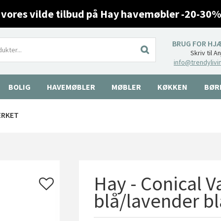
 vores vilde tilbud på Hay havemøbler -20-30%
BRUG FOR HJ
Skriv til A
info@trendylivi
BOLIG
HAVEMØBLER
MØBLER
KØKKEN
BØR
ÆRKET
Hay - Conical Va
blå/lavender bl