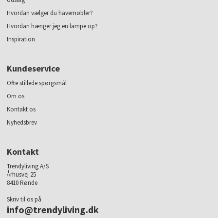
Hvordan vælger du havemøbler?
Hvordan hænger jeg en lampe op?
Inspiration
Kundeservice
Ofte stillede spørgsmål
Om os
Kontakt os
Nyhedsbrev
Kontakt
Trendyliving A/S
Århusvej 25
8410 Rønde
Skriv til os på
info@trendyliving.dk