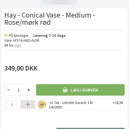
Hay - Conical Vase - Medium -
Rose/mørk rød
På fjernlager
Levering
7-10 dage
Vare:
AF574-A602-AU90
Alt fra:
Hay
349,00
DKK
LÆG I KURVEN
Ja Tak - Udvidet Garanti 3 år
+18,00
Læs mere