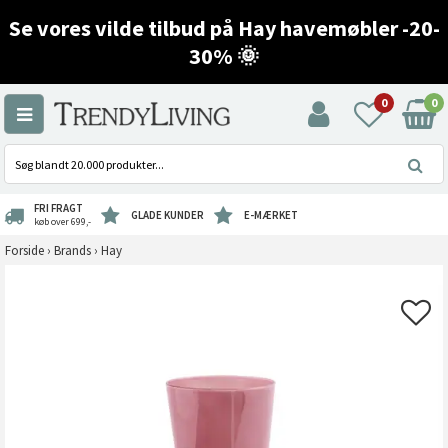
Se vores vilde tilbud på Hay havemøbler -20-
30% 🌞
0
0
FRI FRAGT
GLADE KUNDER
E-MÆRKET
køb over 699,-
Forside
›
Brands
›
Hay