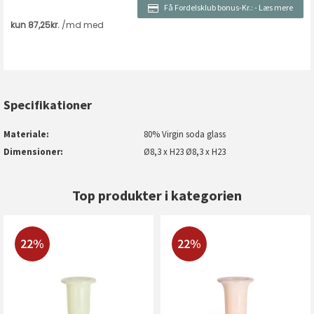
Få Fordelsklub bonus-Kr.:
-
Læs mere
Specifikationer
Materiale
80% Virgin soda glass
Dimensioner
Ø8,3 x H23 Ø8,3 x H23
Top produkter i kategorien
22%
22%