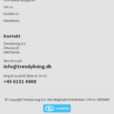
Ofte stillede spørgsmål
Om os
Kontakt os
Nyhedsbrev
Kontakt
Trendyliving A/S
Århusvej 25
8410 Rønde
Skriv til os på
info@trendyliving.dk
Ring til os på tlf. (åben kl. 10-11)
+45 6151 4400
© Copyright TrendyLiving A/S. Alle rettigheder forbeholdes· CVR-nr.:30555880