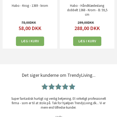
Habo - Krog - 1369 - krom
Habo - Håndklædestang
dobbelt 1368 - Krom - B: 59,5
cm
78,00
299,00
58,00
DKK
288,00
DKK
LÆG I KURV
LÆG I KURV
Det siger kunderne om TrendyLiving...
Super fantastisk hurtigt og venlig betjening. Et virkeligt professionelt
firma - som er til at stole på. Tak for hjælpen TrendyLiving.dk... Vi er
mere end tilfredse kunder.