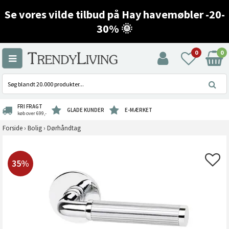
Se vores vilde tilbud på Hay havemøbler -20-
30% 🌞
0
0
FRI FRAGT
GLADE KUNDER
E-MÆRKET
køb over 699,-
Forside
›
Bolig
›
Dørhåndtag
35%