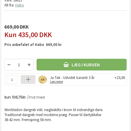
Vare:
18015
Alt fra:
Habo
669,00
435,00
DKK
Pris anbefalet af Habo 669,00 kr
LÆG I KURVEN
Ja Tak - Udvidet Garanti 3 år
+23,00
Læs mere
Wimbledon dørgreb inkl. nøgleskilte i krom til indvendige døre.
Traditionel dørgreb med moderne præg. Passer til dørtykkelse
38-42 mm. Fremspring 58 mm.