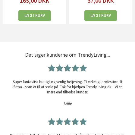
165,00
DKK
37,00
DKK
LÆG I KURV
LÆG I KURV
Det siger kunderne om TrendyLiving...
Super fantastisk hurtigt og venlig betjening. Et virkeligt professionelt
firma - som er til at stole på. Tak for hjælpen TrendyLiving.dk... Vi er
mere end tilfredse kunder.
Helle