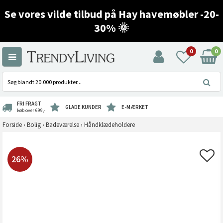
Se vores vilde tilbud på Hay havemøbler -20-
30% 🌞
0
0
FRI FRAGT
GLADE KUNDER
E-MÆRKET
køb over 699,-
Forside
›
Bolig
›
Badeværelse
›
Håndklædeholdere
26%