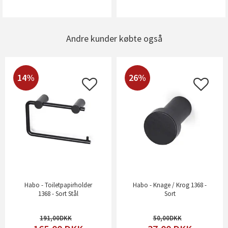
Andre kunder købte også
14%
26%
Habo - Toiletpapirholder
Habo - Knage / Krog 1368 -
1368 - Sort Stål
Sort
191,00
50,00