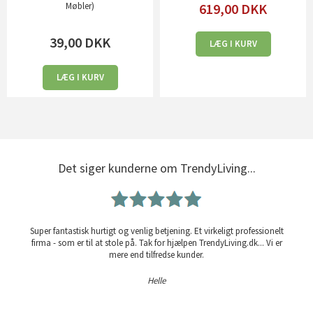
619,00
DKK
Møbler)
39,00
DKK
LÆG I KURV
LÆG I KURV
Det siger kunderne om TrendyLiving...
Super fantastisk hurtigt og venlig betjening. Et virkeligt professionelt
firma - som er til at stole på. Tak for hjælpen TrendyLiving.dk... Vi er
mere end tilfredse kunder.
Helle