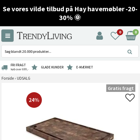
Se vores vilde tilbud på Hay havemøbler -20-
30% 🌞
0
0
FRI FRAGT
GLADE KUNDER
E-MÆRKET
køb over 699,-
Forside
›
UDSALG
Gratis fragt
24%