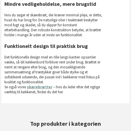
Mindre vedligeholdelse, mere brugstid
Hvis du søger et skærebræt, der kræver minimal pleje, er dette,
hvad du har brug for. De naturlige olier i teaktræet beskytter
mod fugt og skader, så du slipper for konstant
efterbehandling. Den robuste konstruktion betyder, at brættet
holder i mange år uden at miste sin funktionalitet.
Funktionelt design til praktisk brug
Det funktionelle design med en rille langs kanten opsamler
væske, så dit køkkenbord forbliver rent under brug. Brættet er
nemt at rengøre efter brug, og den mosaiklignende
sammensætning af træstykker giver både styrke og et
sofistikeret udseende, der passer ind i køkkener med fokus på
kvalitet og funktionalitet.
Se også vores
skærebrætter
– hvis du leder efter det rigtige
værktøj til køkkenet, finder du det her.
Top produkter i kategorien