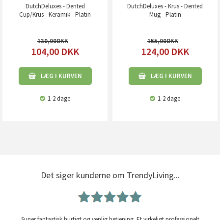
DutchDeluxes - Dented
DutchDeluxes - Krus - Dented
Cup/Krus - Keramik - Platin
Mug - Platin
130,00
155,00
104,00
DKK
124,00
DKK
LÆG I KURVEN
LÆG I KURVEN
1-2 dage
1-2 dage
Det siger kunderne om TrendyLiving...
Super fantastisk hurtigt og venlig betjening. Et virkeligt professionelt