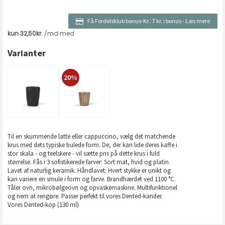
Få Fordelsklub bonus-Kr.:
7 kr. i bonus
-
Læs mere
Varianter
20%
Til en skummende latte eller cappuccino, vælg det matchende
krus med dets typiske bulede form. De, der kan lide deres kaffe i
stor skala - og teelskere - vil sætte pris på dette krus i fuld
størrelse. Fås i 3 sofistikerede farver: Sort mat, hvid og platin.
Lavet af naturlig keramik. Håndlavet: Hvert stykke er unikt og
kan variere en smule i form og farve. Brandhærdet ved 1100 °C.
Tåler ovn, mikrobølgeovn og opvaskemaskine. Multifunktionel
og nem at rengøre. Passer perfekt til vores Dented-kander.
Vores Dented-kop (130 ml)