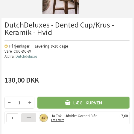
DutchDeluxes - Dented Cup/Krus -
Keramik - Hvid
På fjernlager
Levering
8-10 dage
Vare:
CUC-DC-W
Alt fra:
Dutchdeluxes
130,00
DKK
LÆG I KURVEN
Ja Tak - Udvidet Garanti 3 år
+7,00
Læs mere