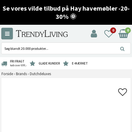
Se vores vilde tilbud på Hay havemøbler -20-
30% 🌞
0
0
FRI FRAGT
GLADE KUNDER
E-MÆRKET
køb over 699,-
Forside
›
Brands
›
Dutchdeluxes