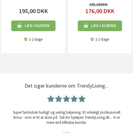
195,00
195,00
DKK
176,00
DKK
LÆG I KURVEN
LÆG I KURVEN
1-2 dage
1-2 dage
Det siger kunderne om TrendyLiving...
Super fantastisk hurtigt og venlig betjening. Et virkeligt professionelt
firma - som er til at stole på. Tak for hjælpen TrendyLiving.dk... Vi er
mere end tilfredse kunder.