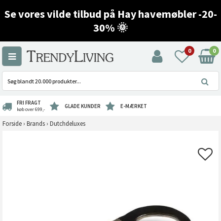
Se vores vilde tilbud på Hay havemøbler -20-
30% 🌞
0
0
FRI FRAGT
GLADE KUNDER
E-MÆRKET
køb over 699,-
Forside
›
Brands
›
Dutchdeluxes