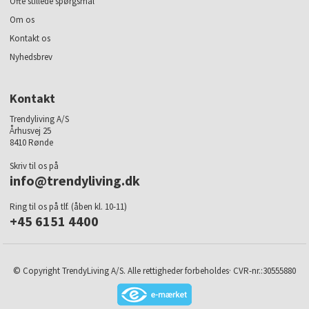
Ofte stillede spørgsmål
Om os
Kontakt os
Nyhedsbrev
Kontakt
Trendyliving A/S
Århusvej 25
8410 Rønde
Skriv til os på
info@trendyliving.dk
Ring til os på tlf. (åben kl. 10-11)
+45 6151 4400
© Copyright TrendyLiving A/S. Alle rettigheder forbeholdes· CVR-nr.:30555880