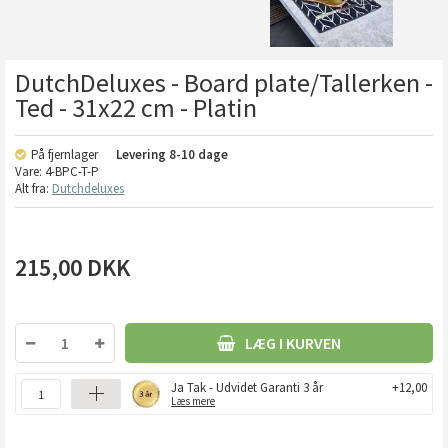
DutchDeluxes - Board plate/Tallerken -
Ted - 31x22 cm - Platin
På fjernlager
Levering
8-10 dage
Vare:
4-BPC-T-P
Alt fra:
Dutchdeluxes
215,00
DKK
LÆG I KURVEN
Ja Tak - Udvidet Garanti 3 år
+12,00
Læs mere