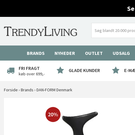
Se
BRANDS
NYHEDER
OUTLET
UDSALG
FRI FRAGT
GLADE KUNDER
E-M
køb over 699,-
Forside
›
Brands
›
DAN-FORM Denmark
20%