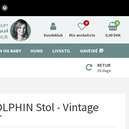
 🌞
0
0
ÆLP?
nja på
Kundeklub
Min ønskeliste
0,00 DKK
ng.dk
N OG BABY
HUND
LIVSSTIL
GAVEIDÉ 🎁
RETUR
30 dage
PHIN Stol - Vintage
r