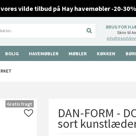
 vores vilde tilbud på Hay havemøbler -20-30%
BRUG FOR HJ
Skriv til A
info@trendylivi
BOLIG
HAVEMØBLER
MØBLER
KØKKEN
BØR
ÆRKET
Gratis fragt
DAN-FORM - DOL
sort kunstlæde