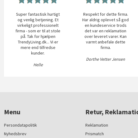
Super fantastisk hurtigt
Respekt for dette firma.
og venlig betjening. Et
Har aldrig oplevet så god
virkeligt professionelt
en kundeservice trods
firma - som er til at stole
det var en reklamation
på. Tak for hjælpen
over leveret varer. Kan
TrendyLiving.dk... Vi er
varmt anbefale dette
mere end tilfredse
firma.
kunder.
Dorthe Vetter Jensen
Helle
Menu
Retur, Reklamati
Persondatapolitik
Reklamation
Nyhedsbrev
Prismatch