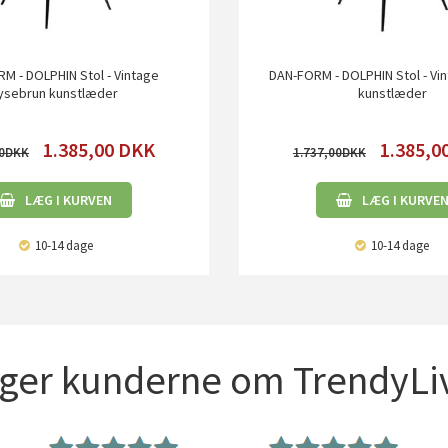
M - DOLPHIN Stol - Vintage
DAN-FORM - DOLPHIN Stol - Vi
lysebrun kunstlæder
kunstlæder
1.385,00
DKK
1.385,0
0
1.737,00
LÆG I KURVEN
LÆG I KURVE
10-14 dage
10-14 dage
iger kunderne om TrendyLiv