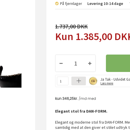
På fjernlager
Levering
10-14 dage
1.737,00
1.385,00
DK
Ja Tak - Udvidet Ga
Læs mere
Elegant stol fra DAN-FORM.
Elegant og moderne stol fra DAN-FORM. Med
samtidig med at den giver et stilet udtryk 