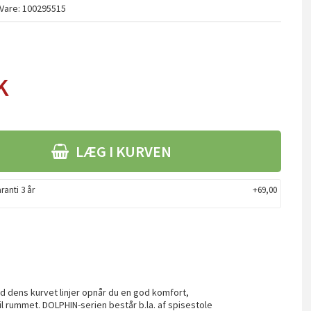
Vare:
100295515
K
LÆG I KURVEN
ranti 3 år
+69,00
 dens kurvet linjer opnår du en god komfort,
til rummet. DOLPHIN-serien består b.la. af spisestole