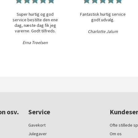
Super hurtig og god
Fantastisk hurtig service
service bestilte den ene
godt udvalg.
dag, næste dag fik jeg
varerne. Godt tilfreds.
Charlotte Jalum
Erna Troelsen
on osv.
Service
Kundeser
Gavekort
Ofte stillede s
Julegaver
Om os