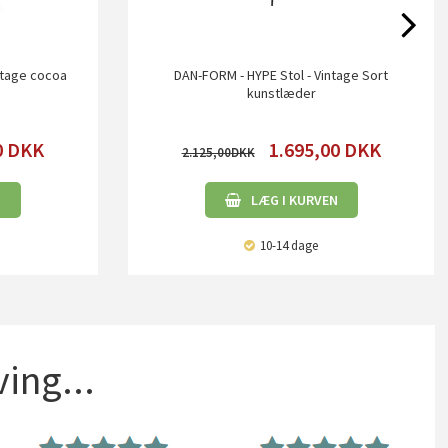
ntage cocoa
DAN-FORM - HYPE Stol - Vintage Sort
kunstlæder
0
DKK
1.695,00
DKK
2.125,00
N
LÆG I KURVEN
10-14 dage
ing...