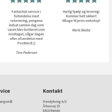
Fantastisk service i
Hurtig hjælp og levering!
forbindelse med
Kommer helt sikkert
returnering, pengene
tilbage til jeres webshop!
indsat samme dag som
varen blev kvitteret som
Maria Siesby
modtaget, sågar dagen
efter afsendelse med
PostNord! ;)
Tine Pedersen
vice
Kontakt
pørgsmål
Trendyliving A/S
Århusvej 25
8410 Rønde