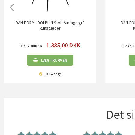
DAN-FORM - DOLPHIN Stol - Vintage grå
DAN-FOR
kunstlæder
1.385,00
DKK
1.737,00
1.737,0
LÆG I KURVEN
10-14 dage
Det s