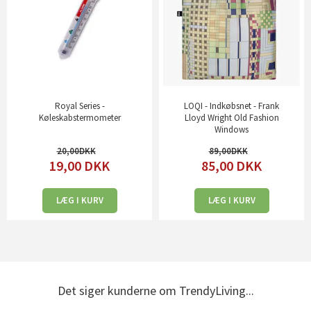
Royal Series -
LOQI - Indkøbsnet - Frank
Køleskabstermometer
Lloyd Wright Old Fashion
Windows
20,00
89,00
19,00
DKK
85,00
DKK
LÆG I KURV
LÆG I KURV
Det siger kunderne om TrendyLiving...