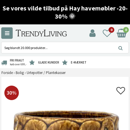
Se vores vilde tilbud på Hay havemøbler -20-
30% 🌞
0
0
FRI FRAGT
GLADE KUNDER
E-MÆRKET
køb over 699,-
Forside
›
Bolig
›
Urtepotter / Plantekasser
30%