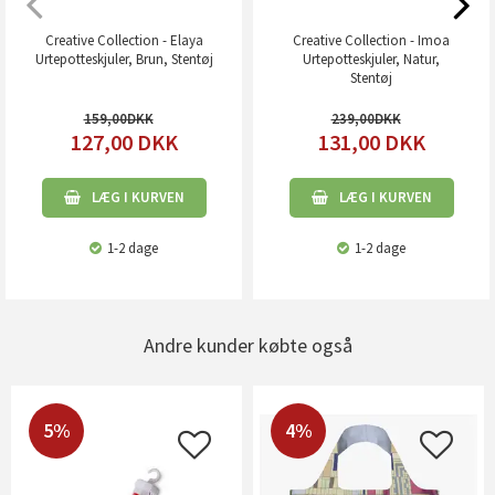
Creative Collection - Elaya
Creative Collection - Imoa
Urtepotteskjuler, Brun, Stentøj
Urtepotteskjuler, Natur,
Stentøj
159,00
239,00
127,00
DKK
131,00
DKK
LÆG I KURVEN
LÆG I KURVEN
1-2 dage
1-2 dage
Andre kunder købte også
5%
4%