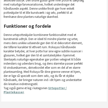
æstetiske udtryk. Den brune glasur giver hver potte et særpræg
med naturlige farvevariationer, hvilket understreger det
håndlavede aspekt. Denne unikke finish gør hver enkelt
potteskjuler til et lille kunstværk i sig selv, perfekt til at
fremhæve dine planters naturlige skønhed.
Funktioner og fordele
Denne urtepotteskjuler kombinerer funktionalitet med et
kunstnerisk udtryk. Den er ideel til mindre planter og urter,
mens dens unikke udseende gør den til et dekorativt element,
der tilfører karakter til ethvert rum. Rokayas håndlavede
karakter betyder, at hver potte har sine egne subtile nuancer i
glasuren, hvilket gør den til et samtalestykke i hjemmet.
Stentøjets naturlige egenskaber gør potten velegnet til både
indendørs og udendørs brug, og dens størrelse passer perfekt
til vindueskarmen, skrivebordet eller som en del af en større
plantesamling. Med Rokaya får dine grønne venner et hjem,
der er lige så specielt som dem selv, og du får et stykke
håndværk, der bringer naturen ind i dit hjem og understøtter
din kreative indretningsstil.
Tag også gerne et kig i kategorien
Urtepotter /
Plantekasser
.