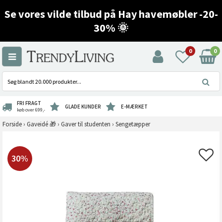
Se vores vilde tilbud på Hay havemøbler -20-
30% 🌞
0
0
FRI FRAGT
GLADE KUNDER
E-MÆRKET
køb over 699,-
Forside
›
Gaveidé 🎁
›
Gaver til studenten
›
Sengetæpper
30%