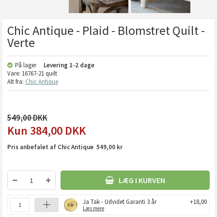
Chic Antique - Plaid - Blomstret Quilt -
Verte
På lager
Levering
1-2 dage
Vare:
16767-21 quilt
Alt fra:
Chic Antique
549,00
384,00
DKK
Pris anbefalet af Chic Antique 549,00 kr
LÆG I KURVEN
Ja Tak - Udvidet Garanti 3 år
+18,00
Læs mere