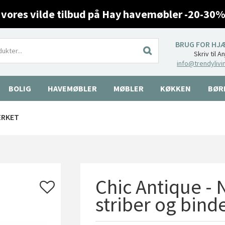
 vores vilde tilbud på Hay havemøbler -20-30%
BRUG FOR HJ
Skriv til A
info@trendylivi
BOLIG
HAVEMØBLER
MØBLER
KØKKEN
BØR
ÆRKET
Chic Antique -
striber og bind