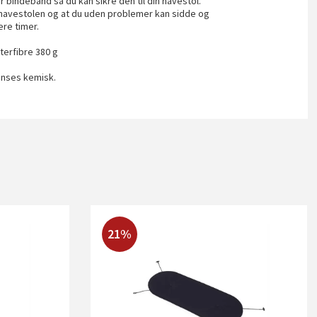
r bindebånd så du kan sikre den til din havestol.
 havestolen og at du uden problemer kan sidde og
ere timer.
terfibre 380 g
enses kemisk.
21%