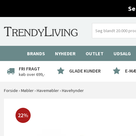
Se
BRANDS
NYHEDER
OUTLET
UDSALG
FRI FRAGT
GLADE KUNDER
E-M
køb over 699,-
Forside
›
Møbler
›
Havemøbler
›
Havehynder
22%