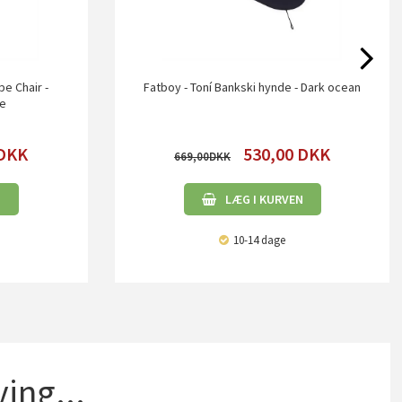
pe Chair -
Fatboy - Toní Bankski hynde - Dark ocean
pe
DKK
530,00
DKK
669,00
N
LÆG I KURVEN
10-14 dage
ing...