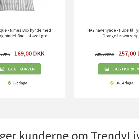
ique - Nimes Box hynde med
HAY havehynde - Pude til Ty
 og bindebånd - støvet grøn
Orange brown stri
169,00
DKK
257,00
00
329,00
LÆG I KURVEN
LÆG I KURVE
1-2 dage
10-14 dage
iger kunderne om TrendyLiv