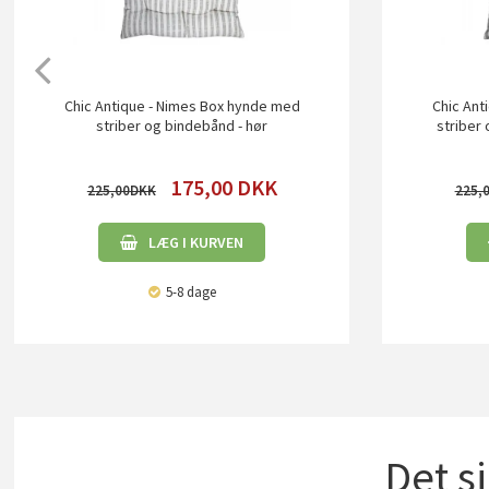
Chic Antique - Nimes Box hynde med
Chic Ant
striber og bindebånd - hør
striber
175,00
DKK
225,00
225,
LÆG I KURVEN
5-8 dage
Det s