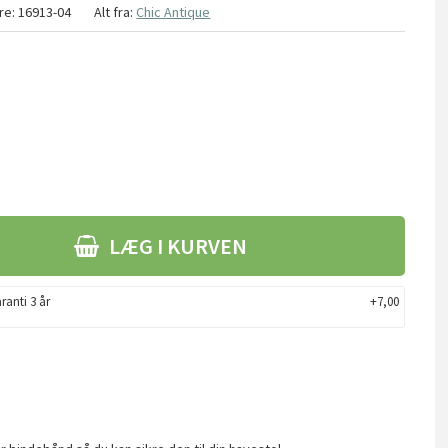
re:
16913-04
Alt fra:
Chic Antique
LÆG I KURVEN
ranti 3 år
+7,00