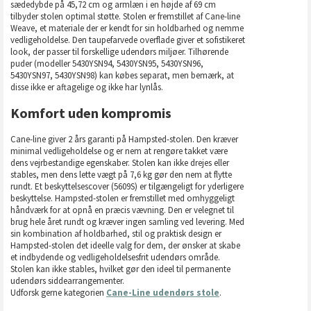
sædedybde på 45,72 cm og armlæn i en højde af 69 cm
tilbyder stolen optimal støtte. Stolen er fremstillet af Cane-line
Weave, et materiale der er kendt for sin holdbarhed og nemme
vedligeholdelse. Den taupefarvede overflade giver et sofistikeret
look, der passer til forskellige udendørs miljøer. Tilhørende
puder (modeller 5430YSN94, 5430YSN95, 5430YSN96,
5430YSN97, 5430YSN98) kan købes separat, men bemærk, at
disse ikke er aftagelige og ikke har lynlås.
Komfort uden kompromis
Cane-line giver 2 års garanti på Hampsted-stolen. Den kræver
minimal vedligeholdelse og er nem at rengøre takket være
dens vejrbestandige egenskaber. Stolen kan ikke drejes eller
stables, men dens lette vægt på 7,6 kg gør den nem at flytte
rundt. Et beskyttelsescover (5609S) er tilgængeligt for yderligere
beskyttelse. Hampsted-stolen er fremstillet med omhyggeligt
håndværk for at opnå en præcis vævning. Den er velegnet til
brug hele året rundt og kræver ingen samling ved levering. Med
sin kombination af holdbarhed, stil og praktisk design er
Hampsted-stolen det ideelle valg for dem, der ønsker at skabe
et indbydende og vedligeholdelsesfrit udendørs område.
Stolen kan ikke stables, hvilket gør den ideel til permanente
udendørs siddearrangementer.
Udforsk gerne kategorien
Cane-Line udendørs stole
.