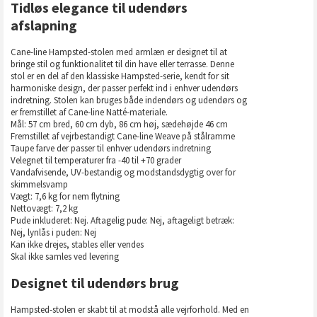
Tidløs elegance til udendørs
afslapning
Cane-line Hampsted-stolen med armlæn er designet til at
bringe stil og funktionalitet til din have eller terrasse. Denne
stol er en del af den klassiske Hampsted-serie, kendt for sit
harmoniske design, der passer perfekt ind i enhver udendørs
indretning. Stolen kan bruges både indendørs og udendørs og
er fremstillet af Cane-line Natté-materiale.
Mål: 57 cm bred, 60 cm dyb, 86 cm høj, sædehøjde 46 cm
Fremstillet af vejrbestandigt Cane-line Weave på stålramme
Taupe farve der passer til enhver udendørs indretning
Velegnet til temperaturer fra -40 til +70 grader
Vandafvisende, UV-bestandig og modstandsdygtig over for
skimmelsvamp
Vægt: 7,6 kg for nem flytning
Nettovægt: 7,2 kg
Pude inkluderet: Nej. Aftagelig pude: Nej, aftageligt betræk:
Nej, lynlås i puden: Nej
Kan ikke drejes, stables eller vendes
Skal ikke samles ved levering
Designet til udendørs brug
Hampsted-stolen er skabt til at modstå alle vejrforhold. Med en