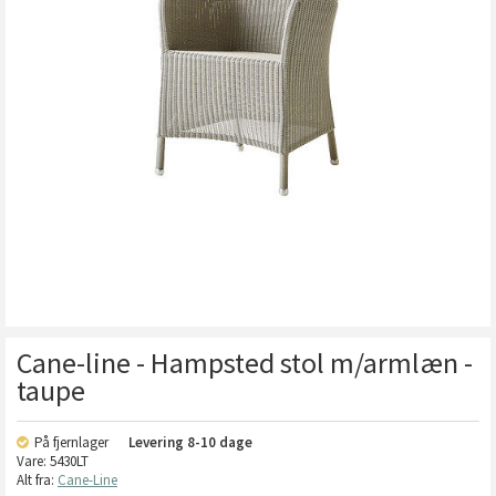
Cane-line - Hampsted stol m/armlæn -
taupe
På fjernlager
Levering
8-10 dage
Vare:
5430LT
Alt fra:
Cane-Line