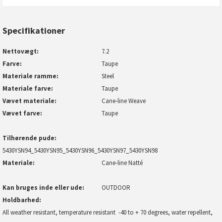
Specifikationer
Nettovægt
7.2
Farve
Taupe
Materiale ramme
Steel
Materiale farve
Taupe
Vævet materiale
Cane-line Weave
Vævet farve
Taupe
Tilhørende pude
5430YSN94_5430YSN95_5430YSN96_5430YSN97_5430YSN98
Materiale
Cane-line Natté
Kan bruges inde eller ude
OUTDOOR
Holdbarhed
All weather resistant, temperature resistant -40 to + 70 degrees, water repellent,