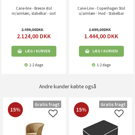
Cane-line - Breeze stol
Cane-Line - Copenhagen Stol
m/armlæn, stabelbar - sort
u/armlæn - Hvid - Stabelbar
2.499,00
1.699,00
2.124,00
DKK
1.444,00
DKK
LÆG I KURVEN
LÆG I KURVEN
1-2 dage
1-2 dage
Andre kunder købte også
Gratis fragt
Gratis fragt
15%
15%