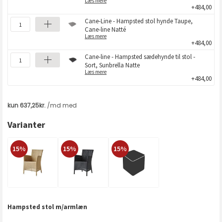
Læs mere
+484,00
Cane-Line - Hampsted stol hynde Taupe,
Cane-line Natté
Læs mere
+484,00
Cane-line - Hampsted sædehynde til stol -
Sort, Sunbrella Natte
Læs mere
+484,00
Varianter
15%
15%
15%
Hampsted stol m/armlæn