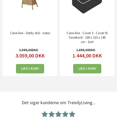
Cane-line - Derby stol - natur
Cane-line - Cover 3 - Cover til
havebord - 100 x 215 x 145
cm - Sort
3.599,00
1.699,00
3.059,00
DKK
1.444,00
DKK
LÆG I KURV
LÆG I KURV
Det siger kunderne om TrendyLiving...