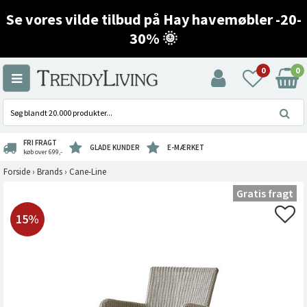
Se vores vilde tilbud på Hay havemøbler -20-
30% 🌞
0
0
FRI FRAGT
GLADE KUNDER
E-MÆRKET
køb over 699,-
Forside
›
Brands
›
Cane-Line
Gratis fragt
15%