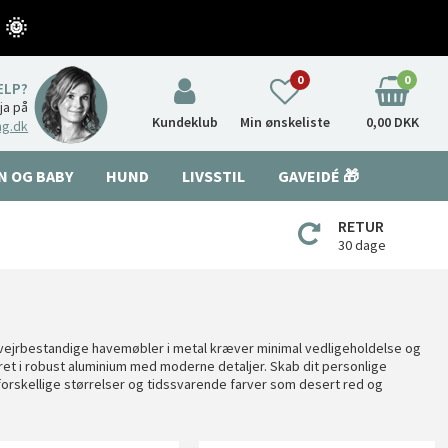
 🌞
0
0
ÆLP?
nja på
Kundeklub
Min ønskeliste
0,00 DKK
ng.dk
N OG BABY
HUND
LIVSSTIL
GAVEIDÉ 🎁
RETUR
30 dage
e vejrbestandige havemøbler i metal kræver minimal vedligeholdelse og
eret i robust aluminium med moderne detaljer. Skab dit personlige
orskellige størrelser og tidssvarende farver som desert red og