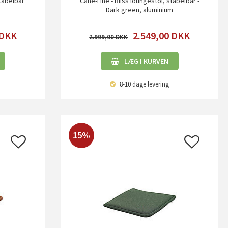
stabelbar
Cane-Line - Bliss loungestol, stabelbar -
Dark green, aluminium
DKK
2.549,00
DKK
2.999,00
LÆG I KURVEN
8-10 dage
levering
15%