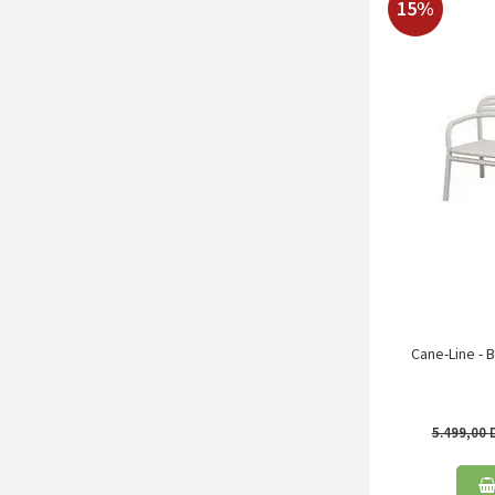
15%
Cane-Line - B
5.499,00