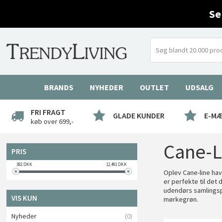
Se
BRANDS
NYHEDER
OUTLET
UDSALG
FRI FRAGT
GLADE KUNDER
E-M
køb over 699,-
Cane-L
PRIS
382
DKK
12,491
DKK
Oplev Cane-line hav
er perfekte til det
udendørs samlingsp
VIS KUN
mørkegrøn.
Nyheder
(0)