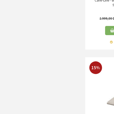
Cane-Line - B
2.999,00
15%