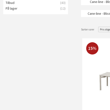
Cane-line - B
Tilbud
(43)
På lager
(12)
Cane-line - Bli
Sorter varer
Pris stig
15%