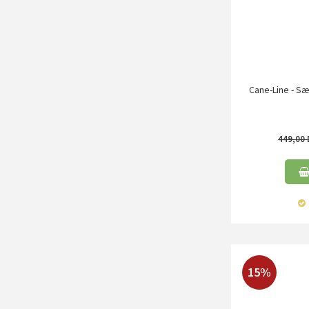
Cane-Line - Sæ
449,00
15%