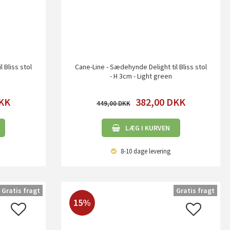
 Bliss stol
Cane-Line - Sædehynde Delight til Bliss stol
- H 3cm - Light green
KK
382,00
DKK
449,00
LÆG I KURVEN
8-10 dage
levering
Gratis fragt
Gratis fragt
15%