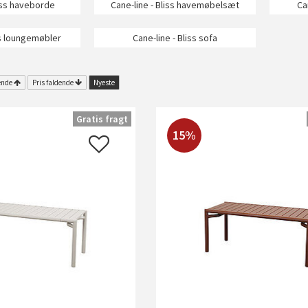
liss haveborde
Cane-line - Bliss havemøbelsæt
Ca
ss loungemøbler
Cane-line - Bliss sofa
ende
Pris faldende
Nyeste
Gratis fragt
15%