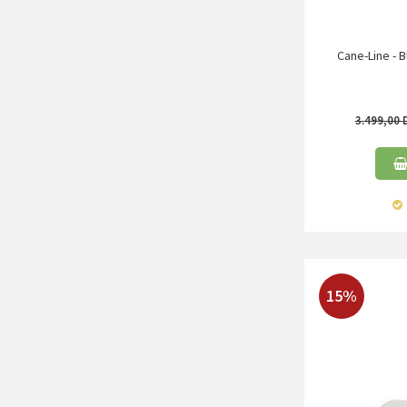
Cane-Line - 
3.499,00
15%