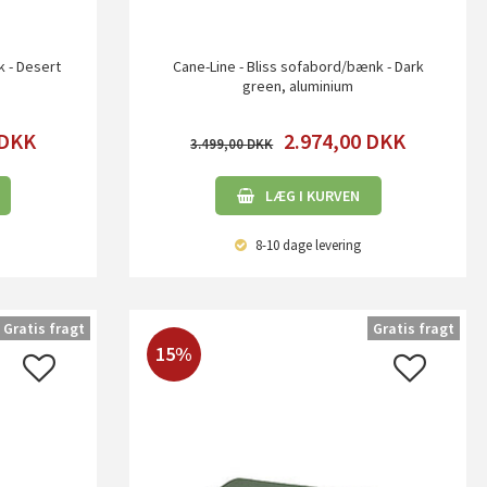
k - Desert
Cane-Line - Bliss sofabord/bænk - Dark
green, aluminium
DKK
2.974,00
DKK
3.499,00
LÆG I KURVEN
8-10 dage
levering
Gratis fragt
Gratis fragt
15%