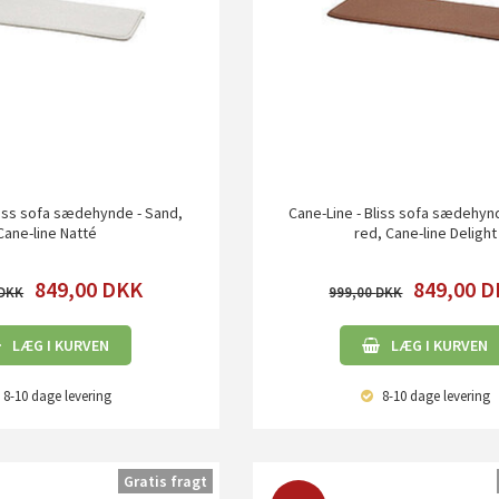
liss sofa sædehynde - Sand,
Cane-Line - Bliss sofa sædehyn
Cane-line Natté
red, Cane-line Delight
849,00
DKK
849,00
D
999,00
LÆG I KURVEN
LÆG I KURVEN
8-10 dage
levering
8-10 dage
levering
Gratis fragt