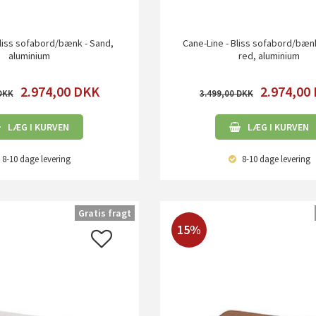
Bliss sofabord/bænk - Sand,
Cane-Line - Bliss sofabord/bæn
aluminium
red, aluminium
2.974,00
DKK
2.974,00
3.499,00
LÆG I KURVEN
LÆG I KURVEN
8-10 dage
levering
8-10 dage
levering
Gratis fragt
15%