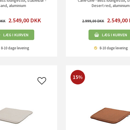
liss loungestol, stabelbar -
Cane-Line - Bliss loungestol, 
Sand, aluminium
Desert red, aluminium
2.549,00
DKK
2.549,00
2.999,00
LÆG I KURVEN
LÆG I KURVEN
8-10 dage
levering
8-10 dage
levering
15%