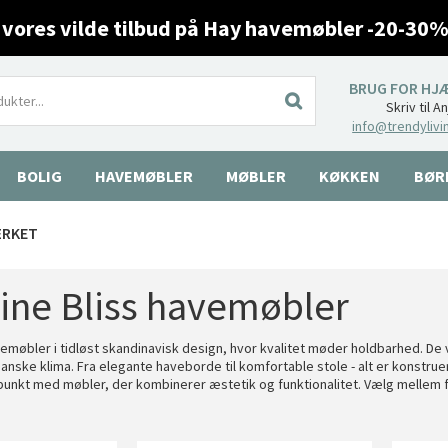
 vores vilde tilbud på Hay havemøbler -20-30%
BRUG FOR HJ
Skriv til A
info@trendylivi
BOLIG
HAVEMØBLER
MØBLER
KØKKEN
BØR
ÆRKET
ine Bliss havemøbler
emøbler i tidløst skandinavisk design, hvor kvalitet møder holdbarhed. D
 danske klima. Fra elegante haveborde til komfortable stole - alt er konstru
unkt med møbler, der kombinerer æstetik og funktionalitet. Vælg mellem f