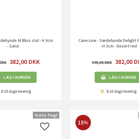
dehynde til Bliss stol - H 3cm
Cane-Line - Sædehynde Delight til
- Sand
- H 3cm - Desert red
382,00
DKK
382,00
D
449,00
LÆG I KURVEN
LÆG I KURVEN
8-10 dage
levering
8-10 dage
levering
Gratis fragt
15%