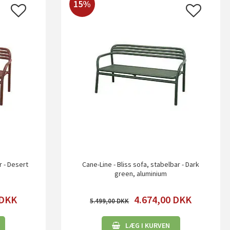
15%
r - Desert
Cane-Line - Bliss sofa, stabelbar - Dark
green, aluminium
DKK
4.674,00
DKK
5.499,00
LÆG I KURVEN