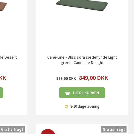
de Desert
Cane-Line - Bliss sofa sædehynde Light
green, Cane-line Delight
KK
849,00
DKK
999,00
LÆG I KURVEN
8-10 dage
levering
Gratis fragt
Gratis fragt