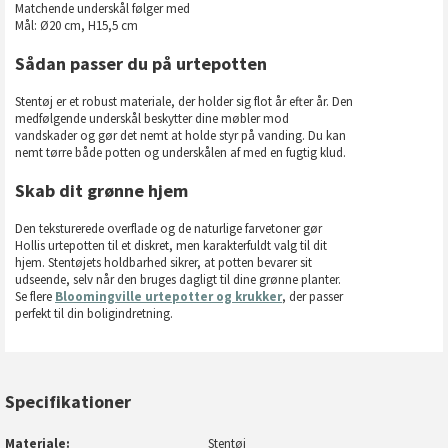
Matchende underskål følger med
Mål: Ø20 cm, H15,5 cm
Sådan passer du på urtepotten
Stentøj er et robust materiale, der holder sig flot år efter år. Den
medfølgende underskål beskytter dine møbler mod
vandskader og gør det nemt at holde styr på vanding. Du kan
nemt tørre både potten og underskålen af med en fugtig klud.
Skab dit grønne hjem
Den teksturerede overflade og de naturlige farvetoner gør
Hollis urtepotten til et diskret, men karakterfuldt valg til dit
hjem. Stentøjets holdbarhed sikrer, at potten bevarer sit
udseende, selv når den bruges dagligt til dine grønne planter.
Se flere
Bloomingville urtepotter og krukker
, der passer
perfekt til din boligindretning.
Specifikationer
Materiale
Stentøj