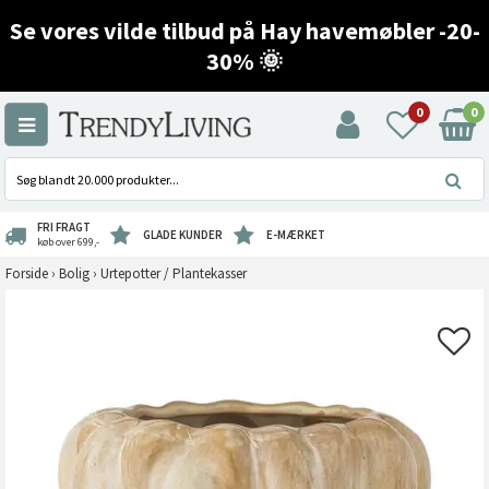
Se vores vilde tilbud på Hay havemøbler -20-
30% 🌞
0
0
FRI FRAGT
GLADE KUNDER
E-MÆRKET
køb over 699,-
Forside
›
Bolig
›
Urtepotter / Plantekasser