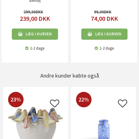
Stentøj
299,00
99,00
239,00
DKK
74,00
DKK
LÆG I KURVEN
LÆG I KURVEN
1-2 dage
1-2 dage
Andre kunder købte også
23%
22%