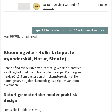
Ja Tak - Udvidet Garanti 3 år
+18,00
Læs mere
Få Fordelsklub bonus-Kr.:
20 kr. i bonus
-
Læs mere
Bloomingville - Hollis Urtepotte
m/underskål, Natur, Stentøj
Denne håndlavede urtepotte i stentøj giver dine planter et
solidt og holdbart hjem. Med en diameter på 20 cm og en
højde på 15,5 cm passer den til mellemstore planter. Den
naturlige farve og den skinnende glasur skaber variation i
overfladen.
Naturlige materialer møder praktisk
design
Fremstillet i holdbart stentøj