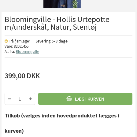
Bloomingville - Hollis Urtepotte
m/underskål, Natur, Stentøj
På fjernlager
Levering
5-8 dage
Vare:
82061455
Alt fra:
Bloomingville
399,00
DKK
LÆG I KURVEN
Tilkøb
(vælges inden hovedproduktet lægges i
kurven)