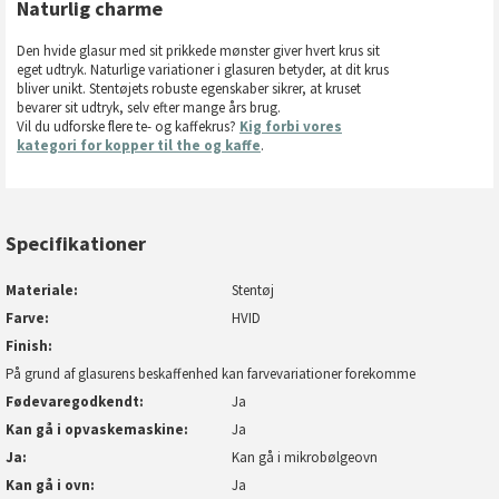
Naturlig charme
Den hvide glasur med sit prikkede mønster giver hvert krus sit
eget udtryk. Naturlige variationer i glasuren betyder, at dit krus
bliver unikt. Stentøjets robuste egenskaber sikrer, at kruset
bevarer sit udtryk, selv efter mange års brug.
Vil du udforske flere te- og kaffekrus?
Kig forbi vores
kategori for kopper til the og kaffe
.
Specifikationer
Materiale
Stentøj
Farve
HVID
Finish
På grund af glasurens beskaffenhed kan farvevariationer forekomme
Fødevaregodkendt
Ja
Kan gå i opvaskemaskine
Ja
Ja
Kan gå i mikrobølgeovn
Kan gå i ovn
Ja