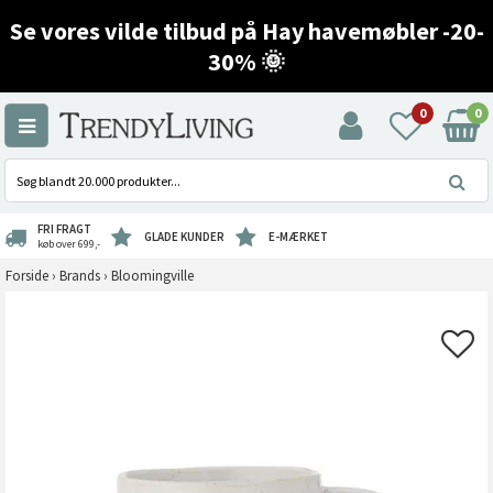
Se vores vilde tilbud på Hay havemøbler -20-
30% 🌞
0
0
FRI FRAGT
GLADE KUNDER
E-MÆRKET
køb over 699,-
Forside
›
Brands
›
Bloomingville