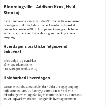
Bloomingville - Addison Krus, Hvid,
Stentøj
Dette håndlavede stentøjskrus fra Bloomingville kombinerer
hverdagens praktiske behov med et karakteristisk prikket
design. Med målene D8 x H9 cm passer kruset godt til både
kaffe og te, mens den hvide glasur giver hver kop sit eget
særpræg.
Hverdagens praktiske følgesvend i
køkkenet
Mikrobølge- og ovnsikker
Tåler opvaskemaskine
Fødevaregodkendt stentøj
Holdbarhed i hverdagen
Stentøj er et robust materiale, der holder til daglig brug og
høje temperaturer. Du kan trygt varme din kaffe eller te i
mikrobølgeovnen, og når dagen er omme, kan du bare sætte
kruset i opvaskemaskinen - det gør din hverdag nemmere.