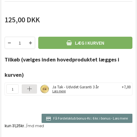
125,00
DKK
LÆG I KURVEN
Tilkøb
(vælges inden hovedproduktet lægges i
kurven)
Ja Tak - Udvidet Garanti 3 år
+7,00
Læs mere
Få Fordelsklub bonus-Kr.:
6 kr. i bonus
-
Læs mere