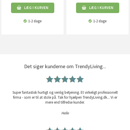
LÆG I KURVEN
LÆG I KURVEN
1-2 dage
1-2 dage
Det siger kunderne om TrendyLiving...
Super fantastisk hurtigt og venlig betjening. Et virkeligt professionelt
firma - som er til at stole på. Tak for hjælpen TrendyLiving.dk... Vi er
mere end tilfredse kunder.
Helle