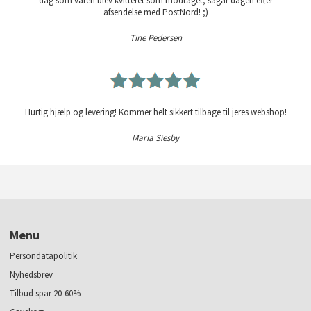
dag som varen blev kvitteret som modtaget, sågar dagen efter
afsendelse med PostNord! ;)
Tine Pedersen
Hurtig hjælp og levering! Kommer helt sikkert tilbage til jeres webshop!
Maria Siesby
Menu
Persondatapolitik
Nyhedsbrev
Tilbud spar 20-60%