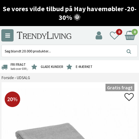
Se vores vilde tilbud på Hay havemøbler -20-
30% 🌞
0
0
FRI FRAGT
GLADE KUNDER
E-MÆRKET
køb over 699,-
Forside
›
UDSALG
Gratis fragt
20%