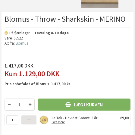
Blomus - Throw - Sharkskin - MERINO
På fjernlager
Levering
8-10 dage
Vare:
66522
Alt fra:
Blomus
1.417,00
1.129,00
DKK
Pris anbefalet af Blomus 1.417,00 kr
LÆG I KURVEN
Ja Tak - Udvidet Garanti 3 år
+69,00
Læs mere