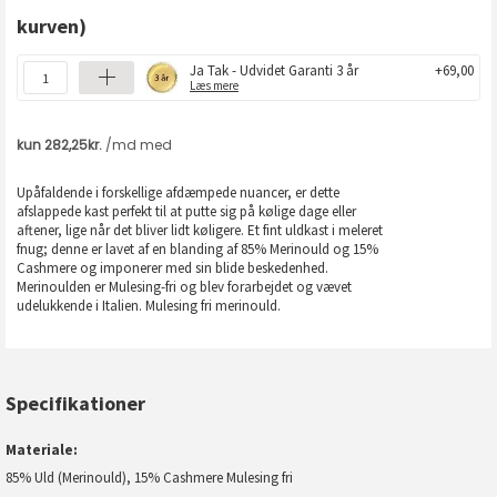
kurven)
Ja Tak - Udvidet Garanti 3 år
+69,00
Læs mere
Upåfaldende i forskellige afdæmpede nuancer, er dette
afslappede kast perfekt til at putte sig på kølige dage eller
aftener, lige når det bliver lidt køligere. Et fint uldkast i meleret
fnug; denne er lavet af en blanding af 85% Merinould og 15%
Cashmere og imponerer med sin blide beskedenhed.
Merinoulden er Mulesing-fri og blev forarbejdet og vævet
udelukkende i Italien. Mulesing fri merinould.
Specifikationer
Materiale
85% Uld (Merinould), 15% Cashmere Mulesing fri