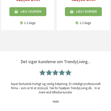
LÆG I KURVEN
LÆG I KURVEN
1-2 dage
1-2 dage
Det siger kunderne om TrendyLiving...
Super fantastisk hurtigt og venlig betjening. Et virkeligt professionelt
firma - som er til at stole på. Tak for hjælpen TrendyLiving.dk... Vi er
mere end tilfredse kunder.
Helle