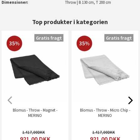
Dimensioner
Throw | B 130 cm, T 200 cm
Top produkter i kategorien
Gratis fragt
Gratis fragt
35%
35%
Blomus - Throw - Magnet -
Blomus - Throw - Micro Chip -
MERINO
MERINO
1.417,00
1.417,00
921,00
DKK
921,00
DKK