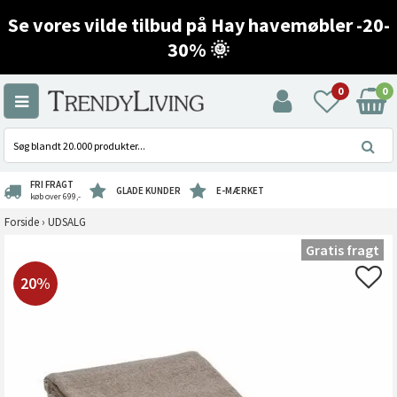
Se vores vilde tilbud på Hay havemøbler -20-
30% 🌞
0
0
FRI FRAGT
GLADE KUNDER
E-MÆRKET
køb over 699,-
Forside
›
UDSALG
Gratis fragt
20%