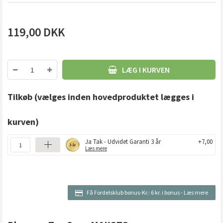
119,00
DKK
LÆG I KURVEN
Tilkøb
(vælges inden hovedproduktet lægges i
kurven)
Ja Tak - Udvidet Garanti 3 år
+7,00
Læs mere
Få Fordelsklub bonus-Kr.:
6 kr. i bonus
-
Læs mere