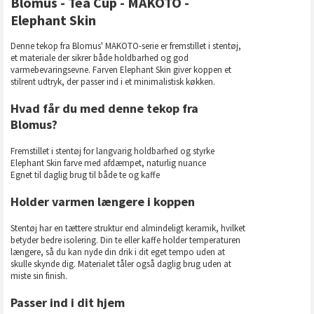
Blomus - Tea Cup - MAKOTO -
Elephant Skin
Denne tekop fra Blomus' MAKOTO-serie er fremstillet i stentøj,
et materiale der sikrer både holdbarhed og god
varmebevaringsevne. Farven Elephant Skin giver koppen et
stilrent udtryk, der passer ind i et minimalistisk køkken.
Hvad får du med denne tekop fra
Blomus?
Fremstillet i stentøj for langvarig holdbarhed og styrke
Elephant Skin farve med afdæmpet, naturlig nuance
Egnet til daglig brug til både te og kaffe
Holder varmen længere i koppen
Stentøj har en tættere struktur end almindeligt keramik, hvilket
betyder bedre isolering. Din te eller kaffe holder temperaturen
længere, så du kan nyde din drik i dit eget tempo uden at
skulle skynde dig. Materialet tåler også daglig brug uden at
miste sin finish.
Passer ind i dit hjem