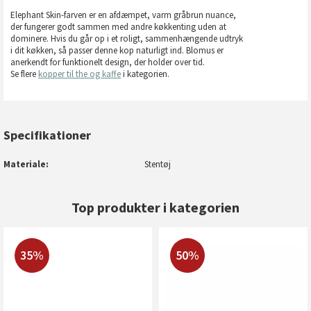
Elephant Skin-farven er en afdæmpet, varm gråbrun nuance,
der fungerer godt sammen med andre køkkenting uden at
dominere. Hvis du går op i et roligt, sammenhængende udtryk
i dit køkken, så passer denne kop naturligt ind. Blomus er
anerkendt for funktionelt design, der holder over tid.
Se flere
kopper til the og kaffe
i kategorien.
Specifikationer
Materiale
Stentøj
Top produkter i kategorien
35%
50%