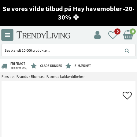
Se vores vilde tilbud på Hay havemøbler -20-
30% 🌞
0
0
FRI FRAGT
GLADE KUNDER
E-MÆRKET
køb over 699,-
Forside
›
Brands
›
Blomus
›
Blomus køkkentilbehør