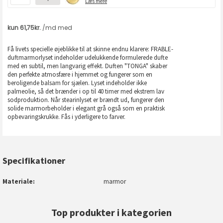
Læs mere
Få livets specielle øjeblikke til at skinne endnu klarere: FRABLE-
duftmarmorlyset indeholder udelukkende formulerede dufte
med en subtil, men langvarig effekt. Duften "TONGA" skaber
den perfekte atmosfære i hjemmet og fungerer som en
beroligende balsam for sjælen. Lyset indeholder ikke
palmeolie, så det brænder i op til 40 timer med ekstrem lav
sodproduktion. Når stearinlyset er brændt ud, fungerer den
solide marmorbeholder i elegant grå også som en praktisk
opbevaringskrukke. Fås i yderligere to farver.
Specifikationer
Materiale
marmor
Top produkter i kategorien