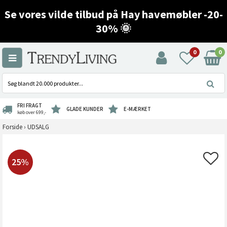
Se vores vilde tilbud på Hay havemøbler -20-
30% 🌞
0
0
FRI FRAGT
GLADE KUNDER
E-MÆRKET
køb over 699,-
Forside
›
UDSALG
25%