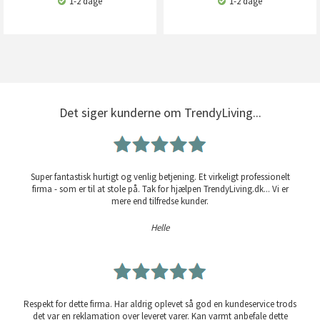
1-2 dage
1-2 dage
Det siger kunderne om TrendyLiving...
Super fantastisk hurtigt og venlig betjening. Et virkeligt professionelt
firma - som er til at stole på. Tak for hjælpen TrendyLiving.dk... Vi er
mere end tilfredse kunder.
Helle
Respekt for dette firma. Har aldrig oplevet så god en kundeservice trods
det var en reklamation over leveret varer. Kan varmt anbefale dette