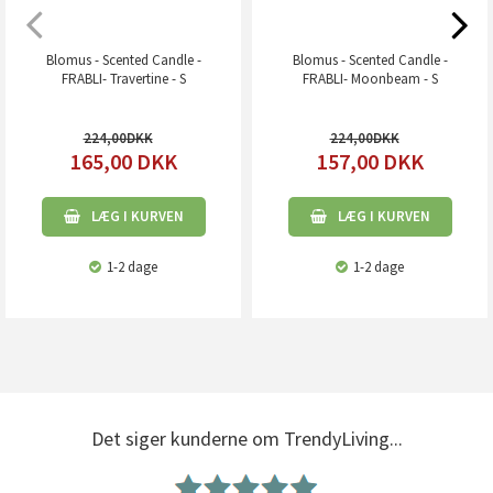
Blomus - Scented Candle -
Blomus - Scented Candle -
FRABLI- Travertine - S
FRABLI- Moonbeam - S
224,00
224,00
165,00
DKK
157,00
DKK
LÆG I KURVEN
LÆG I KURVEN
1-2 dage
1-2 dage
Det siger kunderne om TrendyLiving...