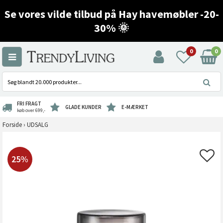
Se vores vilde tilbud på Hay havemøbler -20-
30% 🌞
0
0
FRI FRAGT
GLADE KUNDER
E-MÆRKET
køb over 699,-
Forside
›
UDSALG
25%