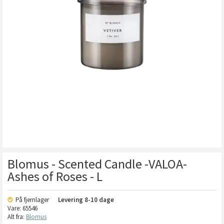
Blomus - Scented Candle -VALOA-
Ashes of Roses - L
På fjernlager
Levering
8-10 dage
Vare:
65546
Alt fra:
Blomus