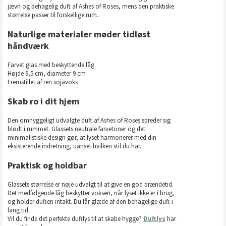
jævn og behagelig duft af Ashes of Roses, mens den praktiske
størrelse passer til forskellige rum.
Naturlige materialer møder tidløst
håndværk
Farvet glas med beskyttende låg
Højde 9,5 cm, diameter 9 cm
Fremstillet af ren sojavoks
Skab ro i dit hjem
Den omhyggeligt udvalgte duft af Ashes of Roses spreder sig
blødt i rummet. Glassets neutrale farvetoner og det
minimalistiske design gør, at lyset harmonerer med din
eksisterende indretning, uanset hvilken stil du har.
Praktisk og holdbar
Glassets størrelse er nøje udvalgt til at give en god brændetid.
Det medfølgende låg beskytter voksen, når lyset ikke er i brug,
og holder duften intakt. Du får glæde af den behagelige duft i
lang tid.
Vil du finde det perfekte duftlys til at skabe hygge?
Duftlys
har