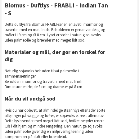
Blomus - Duftlys - FRABLI - Indian Tan
- S
Dette duftlys fra Blomus FRABLI-serien er lavet i marmor og
travertin med en mat finish. Beholderen er genanvendelig og
måler H 9 cm og Ø 8 cm. Lyset er støbt i naturlig sojavoks
uden palmeolie og brænder med meget lidt sod.
Materialer og mål, der gør en forskel for
dig
Naturlig sojavoks helt uden tilsat palmeolie i
sammensætningen
Beholder i marmor og travertin med mat finish
Dimensioner: Højde 9 cm og diameter på 8 cm
Når du vil undgå sod
Hvis du har oplevet, at almindelige stearinlys efterlader sorte
aflejringer på vægge og lofter, er sojavoks et reelt alternativ.
Dette lys brænder med meget lidt sod, hvilket betyder renere
luft i dit hjem og mindre rengøring. Den naturlige sojavoks
uden palmeolie giver dig en miljøvenlig løsning uden
kompromiser på duft eller brændetid.