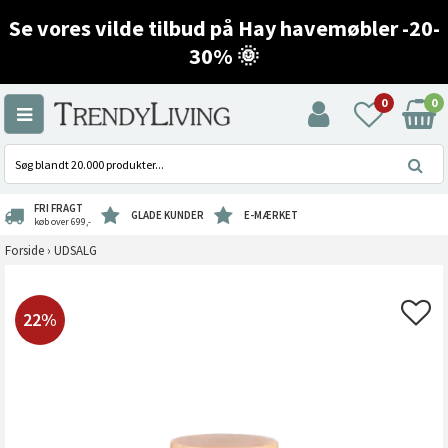
Se vores vilde tilbud på Hay havemøbler -20-
30% 🌞
0
0
FRI FRAGT
GLADE KUNDER
E-MÆRKET
køb over 699,-
Forside
›
UDSALG
22%