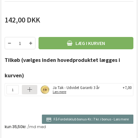
142,00
DKK
LÆG I KURVEN
Tilkøb
(vælges inden hovedproduktet lægges i
kurven)
Ja Tak - Udvidet Garanti 3 år
+7,00
Læs mere
Få Fordelsklub bonus-Kr.:
7 kr. i bonus
-
Læs mere