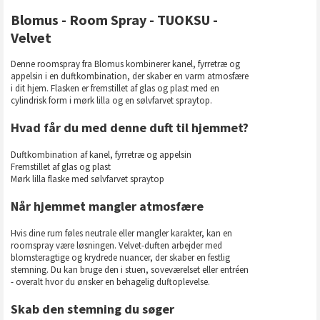
Blomus - Room Spray - TUOKSU -
Velvet
Denne roomspray fra Blomus kombinerer kanel, fyrretræ og
appelsin i en duftkombination, der skaber en varm atmosfære
i dit hjem. Flasken er fremstillet af glas og plast med en
cylindrisk form i mørk lilla og en sølvfarvet spraytop.
Hvad får du med denne duft til hjemmet?
Duftkombination af kanel, fyrretræ og appelsin
Fremstillet af glas og plast
Mørk lilla flaske med sølvfarvet spraytop
Når hjemmet mangler atmosfære
Hvis dine rum føles neutrale eller mangler karakter, kan en
roomspray være løsningen. Velvet-duften arbejder med
blomsteragtige og krydrede nuancer, der skaber en festlig
stemning. Du kan bruge den i stuen, soveværelset eller entréen
- overalt hvor du ønsker en behagelig duftoplevelse.
Skab den stemning du søger