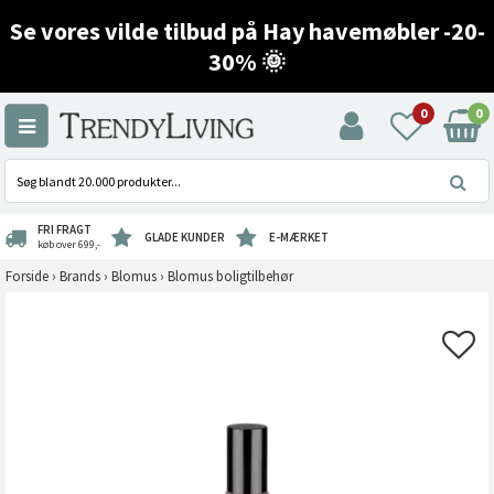
Se vores vilde tilbud på Hay havemøbler -20-
30% 🌞
0
0
FRI FRAGT
GLADE KUNDER
E-MÆRKET
køb over 699,-
Forside
›
Brands
›
Blomus
›
Blomus boligtilbehør