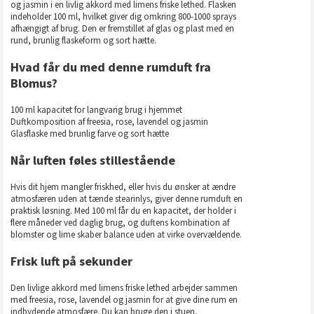
og jasmin i en livlig akkord med limens friske lethed. Flasken
indeholder 100 ml, hvilket giver dig omkring 800-1000 sprays
afhængigt af brug. Den er fremstillet af glas og plast med en
rund, brunlig flaskeform og sort hætte.
Hvad får du med denne rumduft fra
Blomus?
100 ml kapacitet for langvarig brug i hjemmet
Duftkomposition af freesia, rose, lavendel og jasmin
Glasflaske med brunlig farve og sort hætte
Når luften føles stillestående
Hvis dit hjem mangler friskhed, eller hvis du ønsker at ændre
atmosfæren uden at tænde stearinlys, giver denne rumduft en
praktisk løsning. Med 100 ml får du en kapacitet, der holder i
flere måneder ved daglig brug, og duftens kombination af
blomster og lime skaber balance uden at virke overvældende.
Frisk luft på sekunder
Den livlige akkord med limens friske lethed arbejder sammen
med freesia, rose, lavendel og jasmin for at give dine rum en
indbydende atmosfære. Du kan bruge den i stuen,