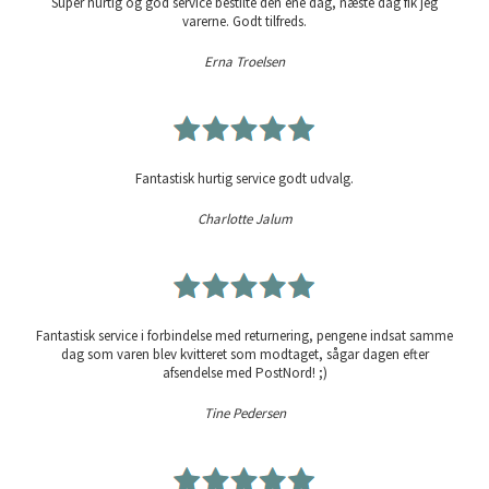
Super hurtig og god service bestilte den ene dag, næste dag fik jeg
varerne. Godt tilfreds.
Erna Troelsen
Fantastisk hurtig service godt udvalg.
Charlotte Jalum
Fantastisk service i forbindelse med returnering, pengene indsat samme
dag som varen blev kvitteret som modtaget, sågar dagen efter
afsendelse med PostNord! ;)
Tine Pedersen