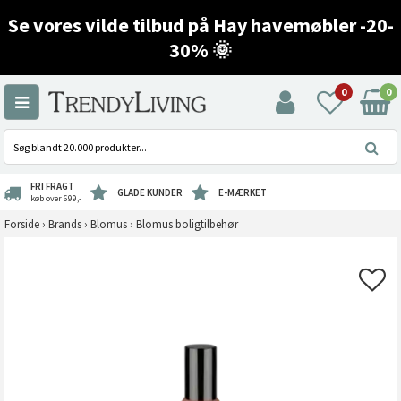
Se vores vilde tilbud på Hay havemøbler -20-
30% 🌞
0
0
FRI FRAGT
GLADE KUNDER
E-MÆRKET
køb over 699,-
Forside
›
Brands
›
Blomus
›
Blomus boligtilbehør