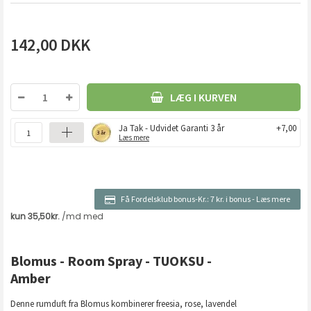
142,00
DKK
LÆG I KURVEN
Ja Tak - Udvidet Garanti 3 år
+7,00
Læs mere
Få Fordelsklub bonus-Kr.:
7 kr. i bonus
-
Læs mere
Blomus - Room Spray - TUOKSU -
Amber
Denne rumduft fra Blomus kombinerer freesia, rose, lavendel