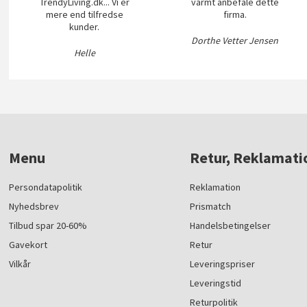
TrendyLiving.dk... Vi er
varmt anbefale dette
mere end tilfredse
firma.
kunder.
Dorthe Vetter Jensen
Helle
Menu
Retur, Reklamati
Persondatapolitik
Reklamation
Nyhedsbrev
Prismatch
Tilbud spar 20-60%
Handelsbetingelser
Gavekort
Retur
Vilkår
Leveringspriser
Leveringstid
Returpolitik