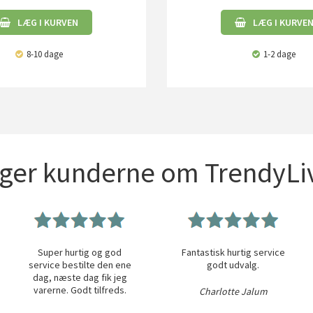
LÆG I KURVEN
LÆG I KURVE
8-10 dage
1-2 dage
iger kunderne om TrendyLiv
Super hurtig og god
Fantastisk hurtig service
service bestilte den ene
godt udvalg.
dag, næste dag fik jeg
varerne. Godt tilfreds.
Charlotte Jalum