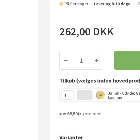
På fjernlager
Levering
8-10 dage
V
262,00
DKK
Tilkøb
(vælges inden hovedprod
Ja Tak - Udvidet Ga
Læs mere
Varianter