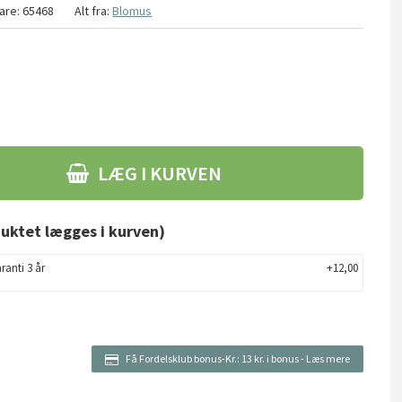
are:
65468
Alt fra:
Blomus
LÆG I KURVEN
uktet lægges i kurven)
ranti 3 år
+12,00
Få Fordelsklub bonus-Kr.:
13 kr. i bonus
-
Læs mere