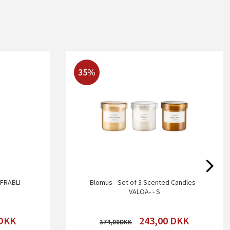
35%
-FRABLI-
Blomus - Set of 3 Scented Candles -
VALOA- - S
DKK
243,00
DKK
374,00