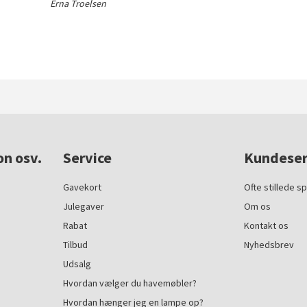
Erna Troelsen
on osv.
Service
Kundeser
Gavekort
Ofte stillede s
Julegaver
Om os
Rabat
Kontakt os
Tilbud
Nyhedsbrev
Udsalg
Hvordan vælger du havemøbler?
Hvordan hænger jeg en lampe op?