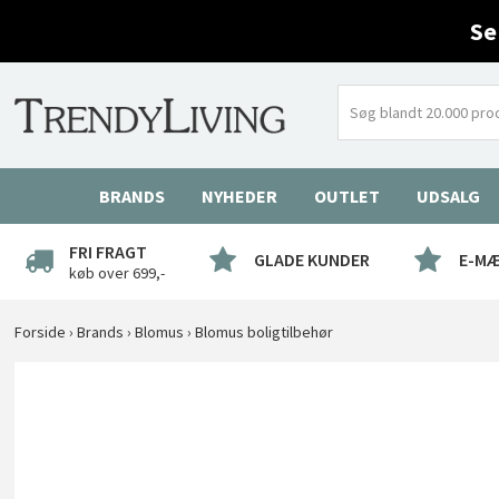
Se
BRANDS
NYHEDER
OUTLET
UDSALG
FRI FRAGT
GLADE KUNDER
E-M
køb over 699,-
Forside
›
Brands
›
Blomus
›
Blomus boligtilbehør