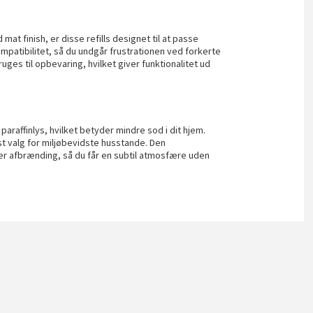
at finish, er disse refills designet til at passe
mpatibilitet, så du undgår frustrationen ved forkerte
uges til opbevaring, hvilket giver funktionalitet ud
araffinlys, hvilket betyder mindre sod i dit hjem.
st valg for miljøbevidste husstande. Den
der afbrænding, så du får en subtil atmosfære uden