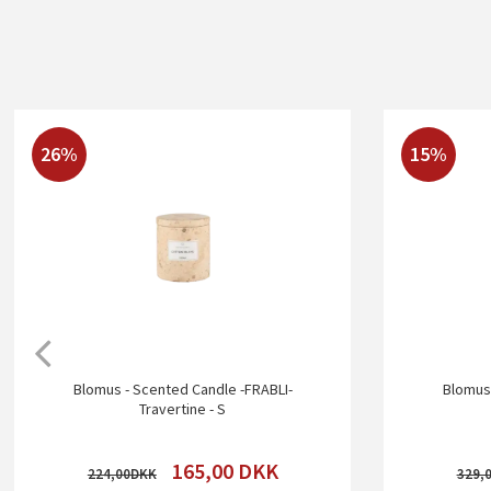
26%
15%
Blomus - Scented Candle -FRABLI-
Blomus 
Travertine - S
165,00
DKK
224,00
329,