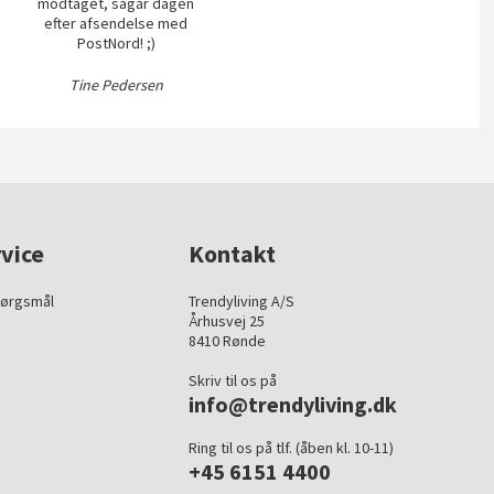
modtaget, sågar dagen
efter afsendelse med
PostNord! ;)
Tine Pedersen
vice
Kontakt
pørgsmål
Trendyliving A/S
Århusvej 25
8410 Rønde
Skriv til os på
info@trendyliving.dk
Ring til os på tlf. (åben kl. 10-11)
+45 6151 4400