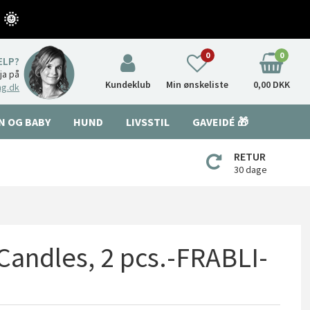
 🌞
0
0
ÆLP?
nja på
Kundeklub
Min ønskeliste
0,00 DKK
ng.dk
N OG BABY
HUND
LIVSSTIL
GAVEIDÉ 🎁
RETUR
30 dage
 Candles, 2 pcs.-FRABLI-