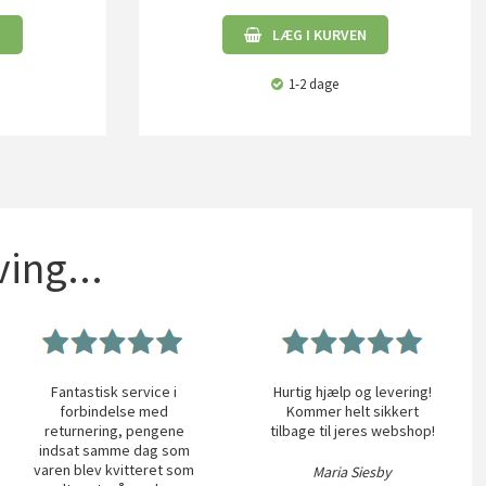
N
LÆG I KURVEN
1-2 dage
ing...
Fantastisk service i
Hurtig hjælp og levering!
forbindelse med
Kommer helt sikkert
returnering, pengene
tilbage til jeres webshop!
indsat samme dag som
varen blev kvitteret som
Maria Siesby