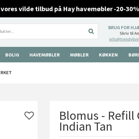
 vores vilde tilbud på Hay havemøbler -20-30%
BRUG FOR HJ
Skriv til A
info@trendylivi
BOLIG
HAVEMØBLER
MØBLER
KØKKEN
BØR
ÆRKET
Blomus - Refill
Indian Tan