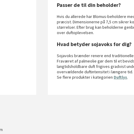
Passer de til din beholder?
Hvis du allerede har Blomus-beholdere med m
præcist. Dimensionerne på 7,5 cm sikrer ko
størrelser. Efter brug kan beholderne genbr
over duftoplevelsen.
Hvad betyder sojavoks for dig?
Sojavoks brænder renere end traditionelle p
Fraværet af palmeolie gør dem til et bevid
langtidsholdbare duft frigives gradvist un
overvældende duftintensitet i længere tid.
Se flere produkter i kategorien
Duftlys
.
cm