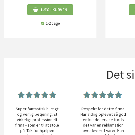
LÆG I KURVEN
1-2 dage
Det s
Super fantastisk hurtigt
Respekt for dette firma.
og venlig betjening. Et
Har aldrig oplevet så god
virkeligt professionelt
en kundeservice trods
firma - som er til at stole
det var en reklamation
på. Tak for hjælpen
over leveret varer. Kan