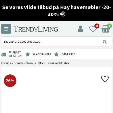
Se vores vilde tilbud på Hay havemøbler -20-
30% 🌞
0
0
FRI FRAGT
GLADE KUNDER
E-MÆRKET
køb over 699,-
Forside
›
Brands
›
Blomus
›
Blomus køkkentilbehør
26%