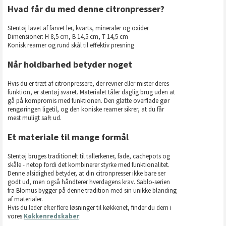
Hvad får du med denne citronpresser?
Stentøj lavet af farvet ler, kvarts, mineraler og oxider
Dimensioner: H 8,5 cm, B 14,5 cm, T 14,5 cm
Konisk reamer og rund skål til effektiv presning
Når holdbarhed betyder noget
Hvis du er træt af citronpressere, der revner eller mister deres
funktion, er stentøj svaret. Materialet tåler daglig brug uden at
gå på kompromis med funktionen. Den glatte overflade gør
rengøringen ligetil, og den koniske reamer sikrer, at du får
mest muligt saft ud.
Et materiale til mange formål
Stentøj bruges traditionelt til tallerkener, fade, cachepots og
skåle - netop fordi det kombinerer styrke med funktionalitet.
Denne alsidighed betyder, at din citronpresser ikke bare ser
godt ud, men også håndterer hverdagens krav. Sablo-serien
fra Blomus bygger på denne tradition med sin unikke blanding
af materialer.
Hvis du leder efter flere løsninger til køkkenet, finder du dem i
vores
Køkkenredskaber
.