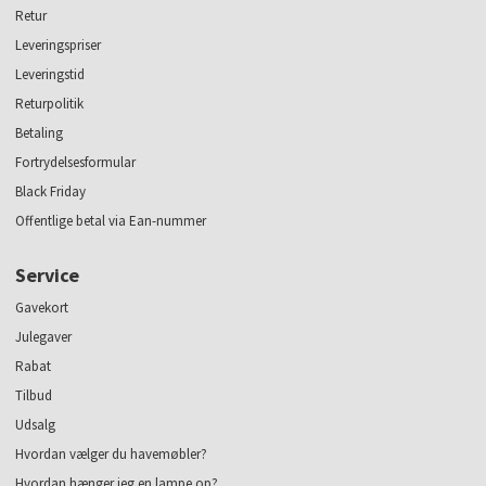
Retur
Leveringspriser
Leveringstid
Returpolitik
Betaling
Fortrydelsesformular
Black Friday
Offentlige betal via Ean-nummer
Service
Gavekort
Julegaver
Rabat
Tilbud
Udsalg
Hvordan vælger du havemøbler?
Hvordan hænger jeg en lampe op?