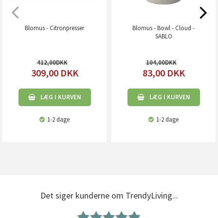
Blomus - Citronpresser
Blomus - Bowl - Cloud -
SABLO
412,00
104,00
309,00
DKK
83,00
DKK
LÆG I KURVEN
LÆG I KURVEN
1-2 dage
1-2 dage
Det siger kunderne om TrendyLiving...