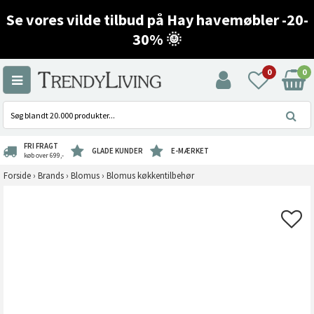
Se vores vilde tilbud på Hay havemøbler -20-
30% 🌞
0
0
FRI FRAGT
GLADE KUNDER
E-MÆRKET
køb over 699,-
Forside
›
Brands
›
Blomus
›
Blomus køkkentilbehør