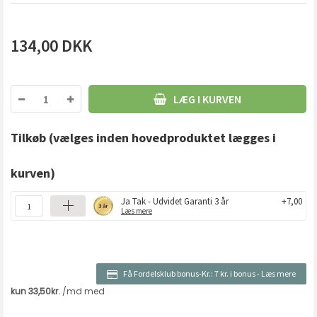
134,00
DKK
LÆG I KURVEN
Tilkøb
(vælges inden hovedproduktet lægges i
kurven)
Ja Tak - Udvidet Garanti 3 år
+7,00
Læs mere
Få Fordelsklub bonus-Kr.:
7 kr. i bonus
-
Læs mere