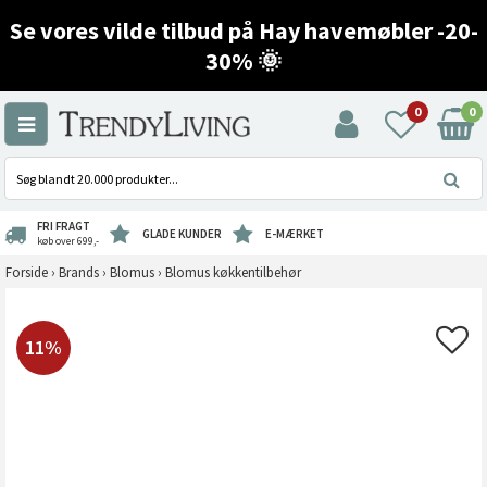
Se vores vilde tilbud på Hay havemøbler -20-
30% 🌞
0
0
FRI FRAGT
GLADE KUNDER
E-MÆRKET
køb over 699,-
Forside
›
Brands
›
Blomus
›
Blomus køkkentilbehør
11%