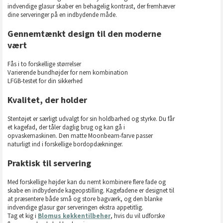
indvendige glasur skaber en behagelig kontrast, der fremhæver
dine serveringer på en indbydende måde.
Gennemtænkt design til den moderne
vært
Fås i to forskellige størrelser
Varierende bundhøjder for nem kombination
LFGB-testet for din sikkerhed
Kvalitet, der holder
Stentøjet er særligt udvalgt for sin holdbarhed og styrke. Du får
et kagefad, der tåler daglig brug og kan gå i
opvaskemaskinen. Den matte Moonbeam-farve passer
naturligt ind i forskellige bordopdækninger.
Praktisk til servering
Med forskellige højder kan du nemt kombinere flere fade og
skabe en indbydende kageopstilling. Kagefadene er designet til
at præsentere både små og store bagværk, og den blanke
indvendige glasur gør serveringen ekstra appetitlig.
Tag et kig i
Blomus køkkentilbehør
, hvis du vil udforske