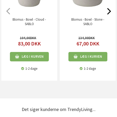
Blomus - Bowl - Cloud -
Blomus - Bowl - Stone -
SABLO
SABLO
104,00
134,00
83,00
DKK
67,00
DKK
LÆG I KURVEN
LÆG I KURVEN
1-2 dage
1-2 dage
Det siger kunderne om TrendyLiving...