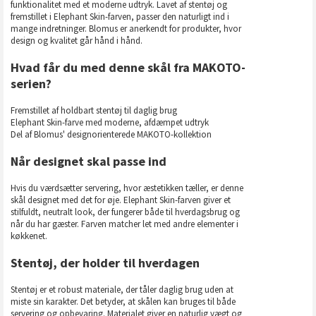
funktionalitet med et moderne udtryk. Lavet af stentøj og
fremstillet i Elephant Skin-farven, passer den naturligt ind i
mange indretninger. Blomus er anerkendt for produkter, hvor
design og kvalitet går hånd i hånd.
Hvad får du med denne skål fra MAKOTO-
serien?
Fremstillet af holdbart stentøj til daglig brug
Elephant Skin-farve med moderne, afdæmpet udtryk
Del af Blomus' designorienterede MAKOTO-kollektion
Når designet skal passe ind
Hvis du værdsætter servering, hvor æstetikken tæller, er denne
skål designet med det for øje. Elephant Skin-farven giver et
stilfuldt, neutralt look, der fungerer både til hverdagsbrug og
når du har gæster. Farven matcher let med andre elementer i
køkkenet.
Stentøj, der holder til hverdagen
Stentøj er et robust materiale, der tåler daglig brug uden at
miste sin karakter. Det betyder, at skålen kan bruges til både
servering og opbevaring. Materialet giver en naturlig vægt og