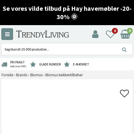
Se vores vilde tilbud på Hay havemøbler -20-
30% 🌞
0
0
FRI FRAGT
GLADE KUNDER
E-MÆRKET
køb over 699,-
Forside
›
Brands
›
Blomus
›
Blomus køkkentilbehør