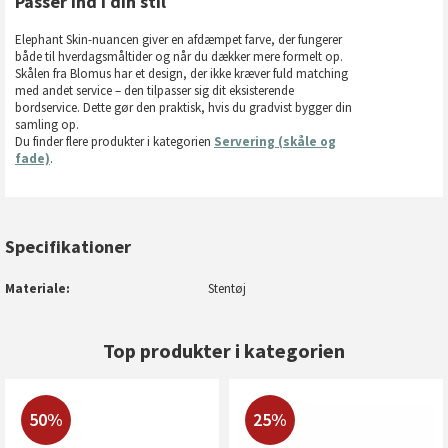
Passer ind i din stil
Elephant Skin-nuancen giver en afdæmpet farve, der fungerer
både til hverdagsmåltider og når du dækker mere formelt op.
Skålen fra Blomus har et design, der ikke kræver fuld matching
med andet service – den tilpasser sig dit eksisterende
bordservice. Dette gør den praktisk, hvis du gradvist bygger din
samling op.
Du finder flere produkter i kategorien
Servering (skåle og
fade)
.
Specifikationer
Materiale
Stentøj
Top produkter i kategorien
50%
25%