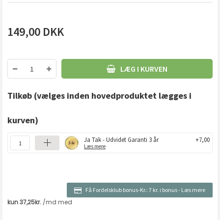
149,00
DKK
LÆG I KURVEN
Tilkøb
(vælges inden hovedproduktet lægges i
kurven)
Ja Tak - Udvidet Garanti 3 år
+7,00
Læs mere
Få Fordelsklub bonus-Kr.:
7 kr. i bonus
-
Læs mere