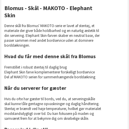
Blomus - Skål - MAKOTO - Elephant
Skin
Denne skål fra Blomus' MAKOTO-serie er lavet af stentøj, et
materiale der giver både holdbarhed og en naturlig æstetik til
din servering. Elephant Skin-farven skaber en neutral base, der
passer sammen med andet bordservice uden at dominere
borddækningen.
Hvad du får med denne skål fra Blomus
Fremstillet i robust stentøj til daglig brug
Elephant Skin farve komplementerer forskelligt bordservice
Del af MAKOTO serien for sammenhængende borddækning
Når du serverer for gæster
Hvis du ofte har gæster til bords, ved du, at serveringsskåle
skal kunne tåle gentagne opvaskninger og daglig håndtering.
Stentøj er brændt ved høje temperaturer, hvilket gør materialet
modstandsdygtigt over tid. Du kan fokusere på maden og
samværet frem for at bekymre dig om skrøbelige skåle.