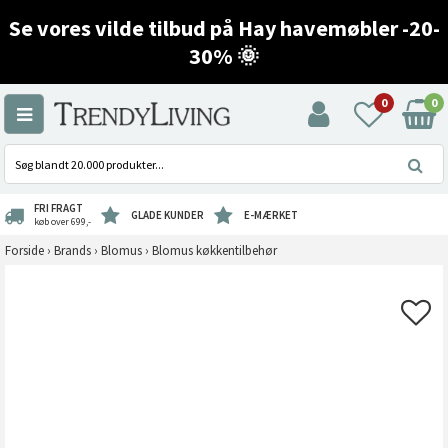
Se vores vilde tilbud på Hay havemøbler -20-
30% 🌞
0
0
FRI FRAGT
GLADE KUNDER
E-MÆRKET
køb over 699,-
Forside
›
Brands
›
Blomus
›
Blomus køkkentilbehør