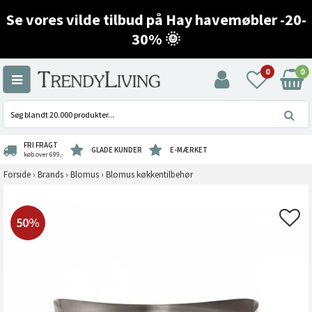
Se vores vilde tilbud på Hay havemøbler -20-
30% 🌞
0
0
FRI FRAGT
GLADE KUNDER
E-MÆRKET
køb over 699,-
Forside
›
Brands
›
Blomus
›
Blomus køkkentilbehør
50%