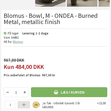
Blomus - Bowl, M - ONDEA - Burned
Metal, metallic finish
På lager
Levering
1-2 dage
Vare:
64482
Alt fra:
Blomus
967,00
484,00
DKK
Pris anbefalet af Blomus 967,00 kr
LÆG I KURVEN
Ja Tak - Udvidet Garanti 3 år
+23,00
Læs mere