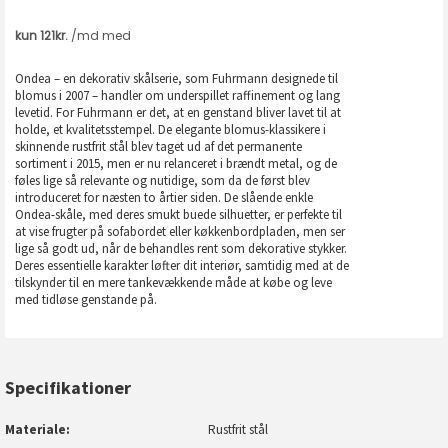
Ondea – en dekorativ skålserie, som Fuhrmann designede til
blomus i 2007 – handler om underspillet raffinement og lang
levetid. For Fuhrmann er det, at en genstand bliver lavet til at
holde, et kvalitetsstempel. De elegante blomus-klassikere i
skinnende rustfrit stål blev taget ud af det permanente
sortiment i 2015, men er nu relanceret i brændt metal, og de
føles lige så relevante og nutidige, som da de først blev
introduceret for næsten to årtier siden. De slående enkle
Ondea-skåle, med deres smukt buede silhuetter, er perfekte til
at vise frugter på sofabordet eller køkkenbordpladen, men ser
lige så godt ud, når de behandles rent som dekorative stykker.
Deres essentielle karakter løfter dit interiør, samtidig med at de
tilskynder til en mere tankevækkende måde at købe og leve
med tidløse genstande på.
Specifikationer
Materiale
Rustfrit stål