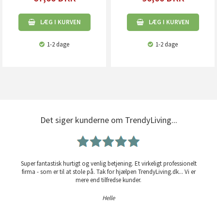
LÆG I KURVEN
LÆG I KURVEN
1-2 dage
1-2 dage
Det siger kunderne om TrendyLiving...
Super fantastisk hurtigt og venlig betjening. Et virkeligt professionelt
firma - som er til at stole på. Tak for hjælpen TrendyLiving.dk... Vi er
mere end tilfredse kunder.
Helle