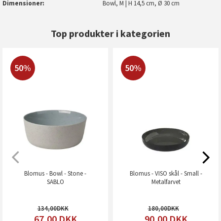
Dimensioner
Bowl, M | H 14,5 cm, Ø 30 cm
Top produkter i kategorien
50%
50%
Blomus - Bowl - Stone -
Blomus - VISO skål - Small -
SABLO
Metalfarvet
134,00
180,00
67,00
DKK
90,00
DKK