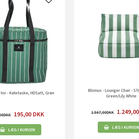
Blomus - Lounger Chair - ST
tor - Køletaske, HDSatt, Grøn
Green/Lily White
1.249,0
1.567,00
195,00
DKK
00
LÆG I KURVEN
LÆG I KURVEN