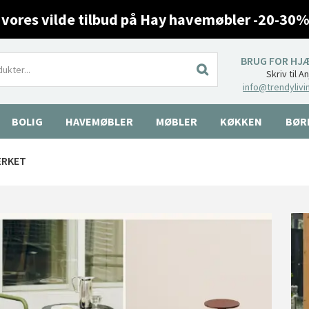
 vores vilde tilbud på Hay havemøbler -20-30%
BRUG FOR HJ
Skriv til A
info@trendylivi
BOLIG
HAVEMØBLER
MØBLER
KØKKEN
BØR
ÆRKET