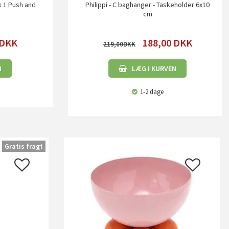
k 1 Push and
Philippi - C baghanger - Taskeholder 6x10
h
cm
DKK
188,00
DKK
219,00
N
LÆG I KURVEN
1-2 dage
Gratis fragt