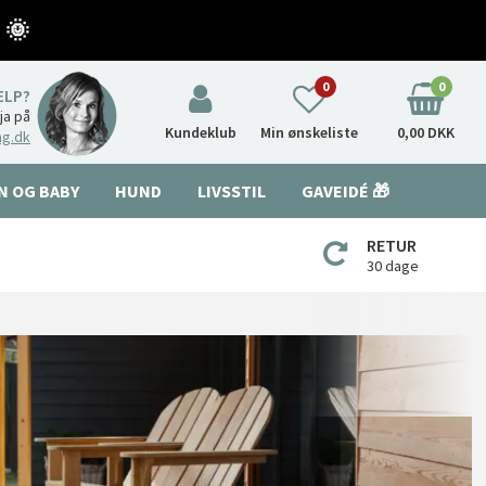
 🌞
0
0
ÆLP?
nja på
Kundeklub
Min ønskeliste
0,00 DKK
ng.dk
N OG BABY
HUND
LIVSSTIL
GAVEIDÉ 🎁
RETUR
30 dage