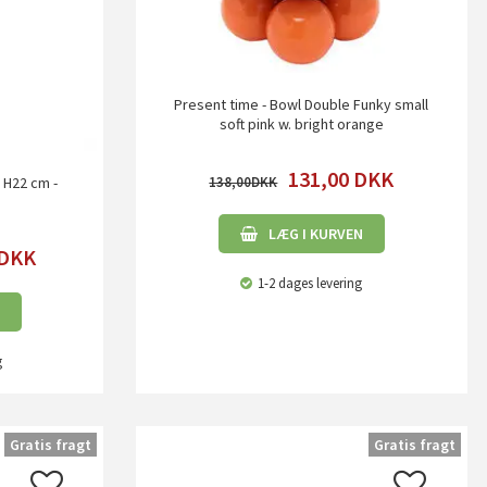
Present time - Bowl Double Funky small
soft pink w. bright orange
131,00
DKK
138,00
 H22 cm -
LÆG I KURVEN
DKK
1-2 dages levering
g
Gratis fragt
Gratis fragt