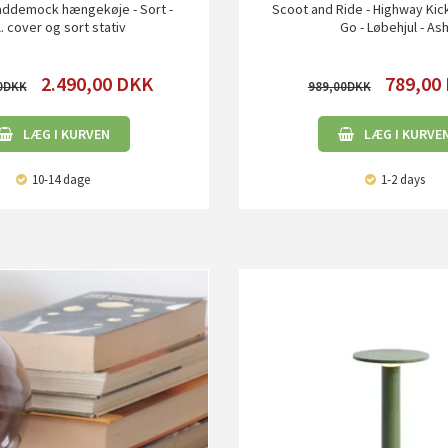
ddemock hængekøje - Sort -
Scoot and Ride - Highway Kic
l. cover og sort stativ
Go - Løbehjul - As
2.490,00
DKK
789,00
0
989,00
LÆG I KURVEN
LÆG I KURVE
10-14 dage
1-2 days