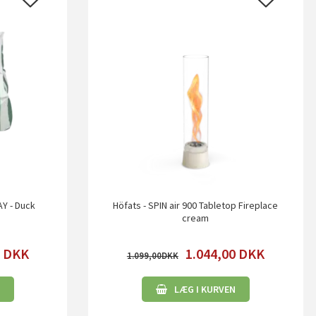
AY - Duck
Höfats - SPIN air 900 Tabletop Fireplace
cream
0
DKK
1.044,00
DKK
1.099,00
LÆG I KURVEN