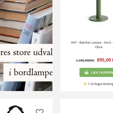
HAY - Bærbar Lampe - Host -
Olive
895,00
1.199,00
LÆG I KURVEN
7-10 dages leverin