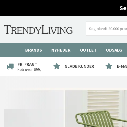
Se
BRANDS
NYHEDER
OUTLET
UDSALG
FRI FRAGT
GLADE KUNDER
E-M
køb over 699,-