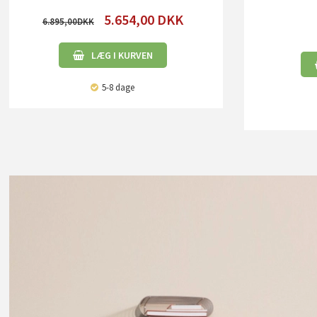
5.654,00
DKK
6.895,00
LÆG I KURVEN
5-8 dage