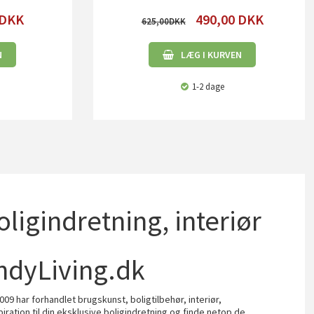
DKK
490,00
DKK
625,00
N
LÆG I KURVEN
1-2 dage
boligindretning, interiør
ndyLiving.dk
009 har forhandlet brugskunst, boligtilbehør, interiør,
piration til din eksklusive boligindretning og finde netop de