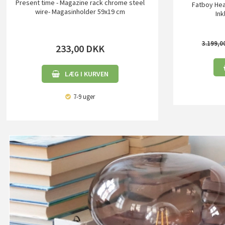
Present time - Magazine rack chrome steel
Fatboy Hea
wire- Magasinholder 59x19 cm
Ink
3.199,0
233,00
DKK
LÆG I KURVEN
7-9 uger