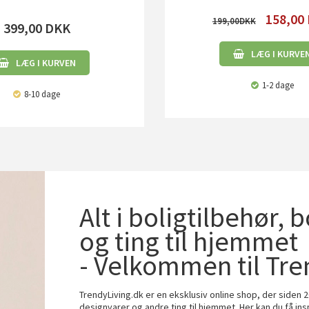
158,00
199,00
399,00
DKK
LÆG I KURVE
LÆG I KURVEN
1-2 dage
8-10 dage
Alt i boligtilbehør, 
og ting til hjemmet
- Velkommen til Tre
TrendyLiving.dk er en eksklusiv online shop, der siden 2
designvarer og andre ting til hjemmet. Her kan du få ins