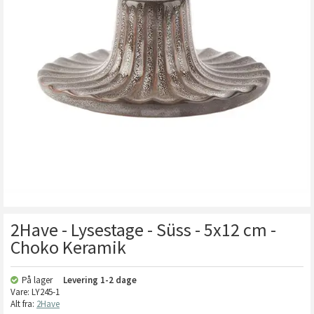
2Have - Lysestage - Süss - 5x12 cm -
Choko Keramik
På lager
Levering
1-2 dage
Vare:
LY245-1
Alt fra:
2Have