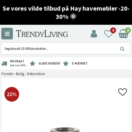
Se vores vilde tilbud på Hay havemøbler -20-
30% 🌞
0
0
FRI FRAGT
GLADE KUNDER
E-MÆRKET
køb over 699,-
Forside
›
Bolig
›
Dekoration
22%