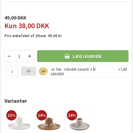
49,00
38,00
DKK
Pris anbefalet af 2Have 49,00 kr
LÆG I KURVEN
Ja Tak - Udvidet Garanti 3 år
+7,00
Læs mere
Varianter
22%
24%
24%