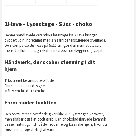
2Have - Lysestage - Süss - choko
Denne håndlavede keramiske lysestage fra 2Have bringer
dybde til din indretning med sin særlige teksturerede overflade.
Den kompakte størrelse på 5x12 cm gør den nem at placere,
mens det fluted design skaber interessante skygger og lysspil.
Håndværk, der skaber stemning i dit
hjem
Tekstureret keramisk overflade
Flutede detaljer i designet
Mål: 5 cm bred, 12 cm høj
Form møder funktion
Den teksturerede overflade giver ikke kun lysestagen karakter,
men skaber også et godt greb. Den chokoladefarvede keramik
passer naturligt ind i både moderne og klassiske hjem, hvor du
ønsker at tilføje et strejf af varme.